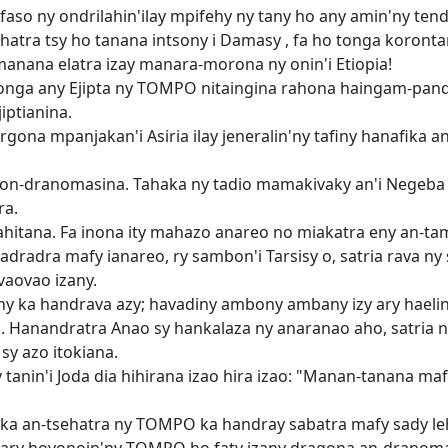
lefaso ny ondrilahin'ilay mpifehy ny tany ho any amin'ny te
atra tsy ho tanana intsony i Damasy , fa ho tonga koronta
manana elatra izay manara-morona ny onin'i Etiopia!
tonga any Ejipta ny TOMPO nitaingina rahona haingam-pan
iptianina.
gona mpanjakan'i Asiria ilay jeneralin'ny tafiny hanafika an
n-dranomasina. Tahaka ny tadio mamakivaky an'i Negeba no 
ra.
itana. Fa inona ity mahazo anareo no miakatra eny an-tam
dradra mafy ianareo, ry sambon'i Tarsisy o, satria rava ny
vaovao izany.
y ka handrava azy; havadiny ambony ambany izy ary haeli
 Hanandratra Anao sy hankalaza ny anaranao aho, satria n
sy azo itokiana.
 tanin'i Joda dia hihirana izao hira izao: "Manan-tanana m
saka an-tsehatra ny TOMPO ka handray sabatra mafy sady l