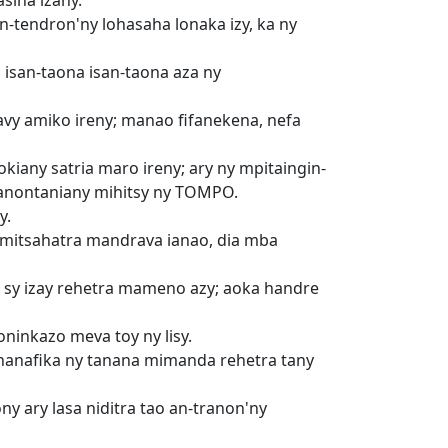
sina izany.
n-tendron'ny lohasaha lonaka izy, ka ny
na isan-taona isan-taona aza ny
avy amiko ireny; manao fifanekena, nefa
kiany satria maro ireny; ary ny mpitaingin-
sy anontaniany mihitsy ny TOMPO.
y.
a mitsahatra mandrava ianao, dia mba
y sy izay rehetra mameno azy; aoka handre
ninkazo meva toy ny lisy.
 hanafika ny tanana mimanda rehetra tany
ny ary lasa niditra tao an-tranon'ny