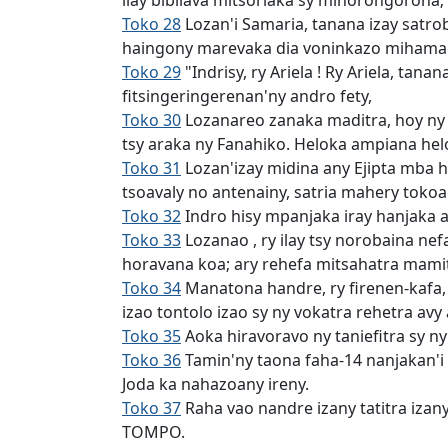
ilay bibilava mitsoriaka sy mihorongorona
Toko 28
Lozan'i Samaria, tanana izay satro
haingony marevaka dia voninkazo mihamal
Toko 29
"Indrisy, ry Ariela ! Ry Ariela, tan
fitsingeringerenan'ny andro fety,
Toko 30
Lozanareo zanaka maditra, hoy ny 
tsy araka ny Fanahiko. Heloka ampiana hel
Toko 31
Lozan'izay midina any Ejipta mba hi
tsoavaly no antenainy, satria mahery tokoa 
Toko 32
Indro hisy mpanjaka iray hanjaka a
Toko 33
Lozanao , ry ilay tsy norobaina ne
horavana koa; ary rehefa mitsahatra mamit
Toko 34
Manatona handre, ry firenen-kafa,
izao tontolo izao sy ny vokatra rehetra avy
Toko 35
Aoka hiravoravo ny taniefitra sy n
Toko 36
Tamin'ny taona faha-14 nanjakan'i
Joda ka nahazoany ireny.
Toko 37
Raha vao nandre izany tatitra izany
TOMPO.