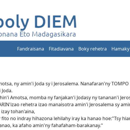
Fandraisana
Fitadiavana
Boky rehetra
Hamaky
otsa, ny amin'i Joda sy i Jerosalema. Nanafaran'ny TOMPO a
 Joda.
lahin'i Amotsa, momba ny fanjakan'i Jodasy ny tananan'i Jer
'izao rehetra izao manaisotra amin'i Jerosalema sy amin'
izay tohan'aina,
 fito no indray hihazona lehilahy iray ka hanao hoe:"Tsy hia
anao, ka afaho amin'ny fahafaham-barakanay."