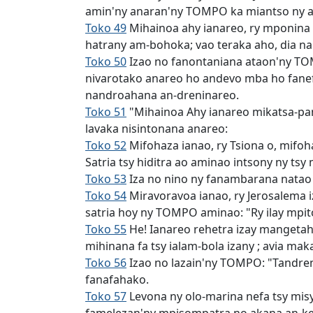
amin'ny anaran'ny TOMPO ka miantso ny ana
Toko 49
Mihainoa ahy ianareo, ry mponina a
hatrany am-bohoka; vao teraka aho, dia na
Toko 50
Izao no fanontaniana ataon'ny TOM
nivarotako anareo ho andevo mba ho fanef
nandroahana an-dreninareo.
Toko 51
"Mihainoa Ahy ianareo mikatsa-pan
lavaka nisintonana anareo:
Toko 52
Mifohaza ianao, ry Tsiona o, mifoha
Satria tsy hiditra ao aminao intsony ny tsy
Toko 53
Iza no nino ny fanambarana natao
Toko 54
Miravoravoa ianao, ry Jerosalema i
satria hoy ny TOMPO aminao: "Ry ilay mp
Toko 55
He! Ianareo rehetra izay mangetah
mihinana fa tsy ialam-bola izany ; avia maka
Toko 56
Izao no lazain'ny TOMPO: "Tandrem
fanafahako.
Toko 57
Levona ny olo-marina nefa tsy misy