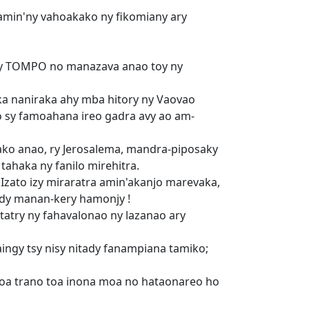
 amin'ny vahoakako ny fikomiany ary
y ny TOMPO no manazava anao toy ny
 naniraka ahy mba hitory ny Vaovao
o sy famoahana ireo gadra avy ao am-
avako anao, ry Jerosalema, mandra-piposaky
ahaka ny fanilo mirehitra.
 Izato izy miraratra amin'akanjo marevaka,
sady manan-kery hamonjy !
atry ny fahavalonao ny lazanao ary
ingy tsy nisy nitady fanampiana tamiko;
 Koa trano toa inona moa no hataonareo ho