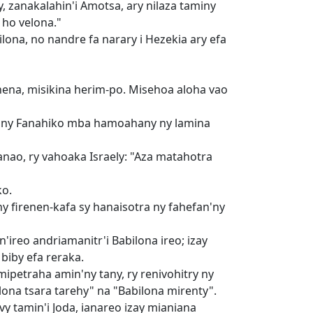
y, zanakalahin'i Amotsa, ary nilaza taminy
 ho velona."
ona, no nandre fa narary i Hezekia ary efa
nena, misikina herim-po. Misehoa aloha vao
ny ny Fanahiko mba hamoahany ny lamina
anao, ry vahoaka Israely: "Aza matahotra
ko.
y firenen-kafa sy hanaisotra ny fahefan'ny
ireo andriamanitr'i Babilona ireo; izay
biby efa reraka.
petraha amin'ny tany, ry renivohitry ny
lona tsara tarehy" na "Babilona mirenty".
vy tamin'i Joda, ianareo izay mianiana