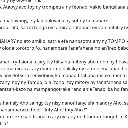
iny ny olo-marina.
. Ataovy avo toy ny trompetra ny feonao. Vakio bantsilana
a mahavonjy, tsy lalodalovana ny sofiny fa mahare.
rapirata, satria tonga ny famirapiratanao: ny voninahitr
ARY no ato amiko, satria efa nanosotra ahy ny TOMPO ka
y olona torotoro fo, hanambara fanafahana ho an'ireo bab
anao, ry Tsiona o, ary tsy hitsaha-miteny aho noho ny fiti
o mamiratra, ary mandra-pibaliaky ny famonjena anao ho t
vy any Botsera renivohiny, ka manao fitafiana miloko mena?
 izany, hoy ny Tompo, dia Izaho izay mitory ny fanafahana 
rantsan-kazo na mampangotraka rano anie Ianao; ka ho fant
,
hamaly Aho saingy tsy nisy nanontany; efa niandry Aho, sa
 nanambarako hoe: " Inty Aho! Inty Aho !"
ra no seza fiandrianako ary ny tany no fitoeran-tongotro.
tra?