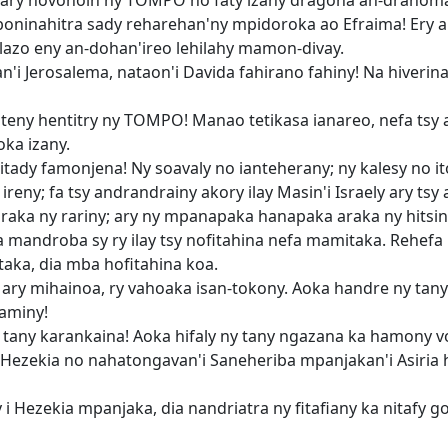
; ary hovonoin'ny TOMPO ho faty izany dragona an-dranoma
boninahitra sady reharehan'ny mpidoroka ao Efraima! Ery a
azo eny an-dohan'ireo lehilahy mamon-divay.
anan'i Jerosalema, nataon'i Davida fahirano fahiny! Na hiveri
teny hentitry ny TOMPO! Manao tetikasa ianareo, nefa tsy 
oka izany.
tady famonjena! Ny soavaly no ianteherany; ny kalesy no ito
ireny; fa tsy andrandrainy akory ilay Masin'i Israely ary t
raka ny rariny; ary ny mpanapaka hanapaka araka ny hitsin
fa mandroba sy ry ilay tsy nofitahina nefa mamitaka. Rehef
aka, dia mba hofitahina koa.
 ary mihainoa, ry vahoaka isan-tokony. Aoka handre ny tan
 aminy!
y tany karankaina! Aoka hifaly ny tany ngazana ka hamony vo
 Hezekia no nahatongavan'i Saneheriba mpanjakan'i Asiria
 i Hezekia mpanjaka, dia nandriatra ny fitafiany ka nitafy go