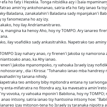
 efa ho faty i Hezekia. Tonga nitsidika azy i Isaia mpaminan
atrao amin'ny ankohonanao, satria efa ho faty ianao fa tsy
ky-Baladana, zanakalahin'i Baladana sady mpanjakan'i Babil
y sy fanomezana ho azy izy.
ako, hoy ilay Andriamanitrareo.
ra, mangina ka henoy Aho, hoy ny TOMPO. Ary ianareo fire
rana.
o, ilay voafidiko sady ankasitrahiko. Napetrako tao ami
 TOMPO Izay nahary anao, ry firenen'i Jakoba sy namorona 
 niantsoako anao, ka Ahy ianao.
irenen'i Jakoba mpanompoko, ry vahoaka Israely izay nofidi
nohosorany , dia i Kirosa: "Tohanako ianao mba handresy n
vahadin'ny tanana nihidy.
. Napetraka teo ambony biby mpitondra entana ny sarivongan'
ny enta-mifatratra no fitondra azy, ka mavesatra amin'ireto 
y vovoka, ry vahoaka mponin'i Babilona, hoy ny TOMPO; mi
anao intsony, satria ianao tsy hantsoina intsony hoe: "Babi
a ianareo izay mitonon-tena ho Israely sy taranaka nipoitra a