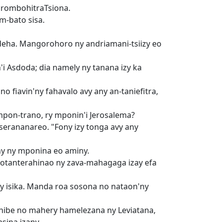
ndrombohitraTsiona.
m-bato sisa.
deha. Mangorohoro ny andriamani-tsiizy eo
'i Asdoda; dia namely ny tanana izy ka
fiavin'ny fahavalo avy any an-taniefitra,
pon-trano, ry mponin'i Jerosalema?
 serananareo. "Fony izy tonga avy any
ny ny mponina eo aminy.
otanterahinao ny zava-mahagaga izay efa
afy isika. Manda roa sosona no nataon'ny
ehibe no mahery hamelezana ny Leviatana,