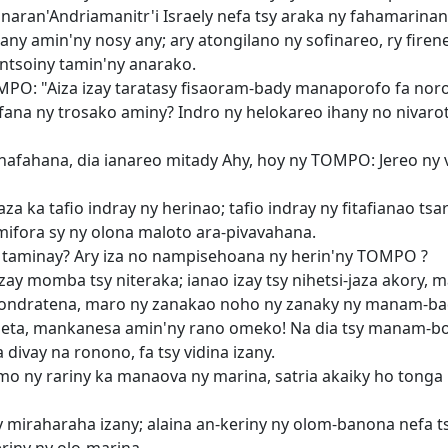
ran'Andriamanitr'i Israely nefa tsy araka ny fahamarinana
ny amin'ny nosy any; ary atongilano ny sofinareo, ry fire
ntsoiny tamin'ny anarako.
PO: "Aiza izay taratasy fisaoram-bady manaporofo fa noroa
ana ny trosako aminy? Indro ny helokareo ihany no nivaro
afahana, dia ianareo mitady Ahy, hoy ny TOMPO: Jereo ny v
za ka tafio indray ny herinao; tafio indray ny fitafianao ts
 mifora sy ny olona maloto ara-pivavahana.
 taminay? Ary iza no nampisehoana ny herin'ny TOMPO ?
zay momba tsy niteraka; ianao izay tsy nihetsi-jaza akory,
itondratena, maro ny zanakao noho ny zanaky ny manam-ba
eta, mankanesa amin'ny rano omeko! Na dia tsy manam-bola
 divay na ronono, fa tsy vidina izany.
o ny rariny ka manaova ny marina, satria akaiky ho tonga 
 miraharaha izany; alaina an-keriny ny olom-banona nefa ts