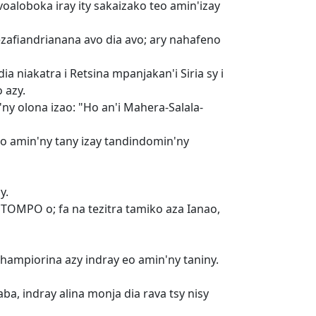
oaloboka iray ity sakaizako teo amin'izay
afiandrianana avo dia avo; ary nahafeno
a niakatra i Retsina mpanjakan'i Siria sy i
 azy.
y olona izao: "Ho an'i Mahera-Salala-
ao amin'ny tany izay tandindomin'ny
y.
 TOMPO o; fa na tezitra tamiko aza Ianao,
 hampiorina azy indray eo amin'ny taniny.
a, indray alina monja dia rava tsy nisy