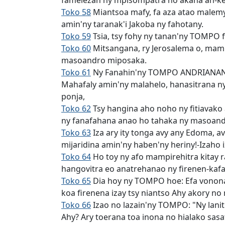
famelezan'ny mpisompatra no akana an-ker
Toko 58
Miantsoa mafy, fa aza atao malemy
amin'ny taranak'i Jakoba ny fahotany.
Toko 59
Tsia, tsy fohy ny tanan'ny TOMPO f
Toko 60
Mitsangana, ry Jerosalema o, mami
masoandro miposaka.
Toko 61
Ny Fanahin'ny TOMPO ANDRIANANAH
Mahafaly amin'ny malahelo, hanasitrana n
ponja,
Toko 62
Tsy hangina aho noho ny fitiavako 
ny fanafahana anao ho tahaka ny masoandr
Toko 63
Iza ary ity tonga avy any Edoma, a
mijaridina amin'ny haben'ny heriny!-Izaho
Toko 64
Ho toy ny afo mampirehitra kitay 
hangovitra eo anatrehanao ny firenen-kafa
Toko 65
Dia hoy ny TOMPO hoe: Efa vonona 
koa firenena izay tsy niantso Ahy akory no
Toko 66
Izao no lazain'ny TOMPO: "Ny lanit
Ahy? Ary toerana toa inona no hialako sasa