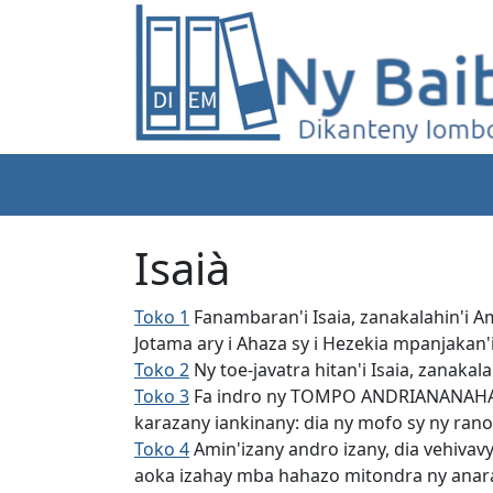
Isaià
Toko 1
Fanambaran'i Isaia, zanakalahin'i Am
Jotama ary i Ahaza sy i Hezekia mpanjakan'i
Toko 2
Ny toe-javatra hitan'i Isaia, zanaka
Toko 3
Fa indro ny TOMPO ANDRIANANAHARIN
karazany iankinany: dia ny mofo sy ny rano 
Toko 4
Amin'izany andro izany, dia vehivavy
aoka izahay mba hahazo mitondra ny anar