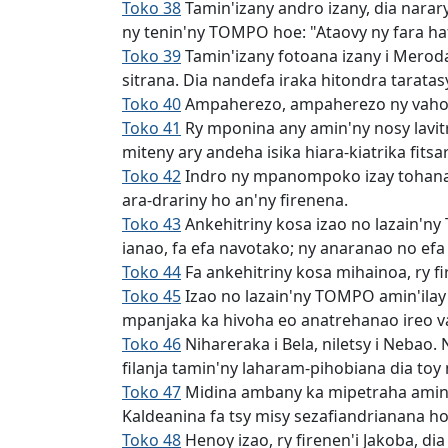
Toko 38
Tamin'izany andro izany, dia narary
ny tenin'ny TOMPO hoe: "Ataovy ny fara haf
Toko 39
Tamin'izany fotoana izany i Meroda
sitrana. Dia nandefa iraka hitondra taratas
Toko 40
Ampaherezo, ampaherezo ny vahoak
Toko 41
Ry mponina any amin'ny nosy lavit
miteny ary andeha isika hiara-kiatrika fitsa
Toko 42
Indro ny mpanompoko izay tohanak
ara-drariny ho an'ny firenena.
Toko 43
Ankehitriny kosa izao no lazain'ny
ianao, fa efa navotako; ny anaranao no efa
Toko 44
Fa ankehitriny kosa mihainoa, ry f
Toko 45
Izao no lazain'ny TOMPO amin'ilay 
mpanjaka ka hivoha eo anatrehanao ireo va
Toko 46
Nihareraka i Bela, niletsy i Nebao
filanja tamin'ny laharam-pihobiana dia toy 
Toko 47
Midina ambany ka mipetraha amin'n
Kaldeanina fa tsy misy sezafiandrianana ho 
Toko 48
Henoy izao, ry firenen'i Jakoba, di