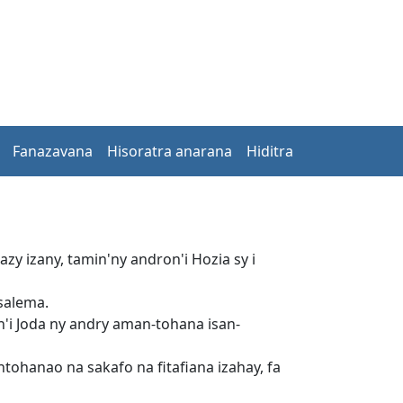
Fanazavana
Hisoratra anarana
Hiditra
zy izany, tamin'ny andron'i Hozia sy i
osalema.
i Joda ny andry aman-tohana isan-
ntohanao na sakafo na fitafiana izahay, fa