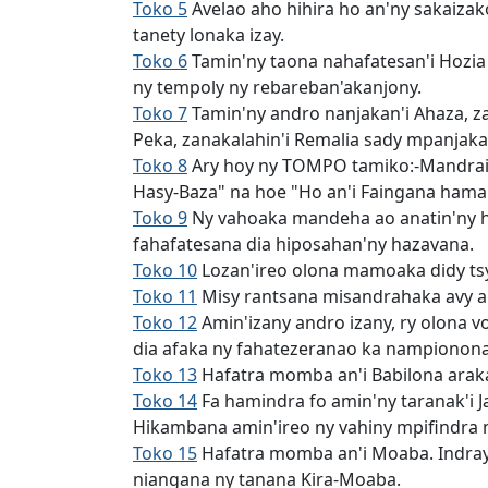
Toko 5
Avelao aho hihira ho an'ny sakaizak
tanety lonaka izay.
Toko 6
Tamin'ny taona nahafatesan'i Hozia
ny tempoly ny rebareban'akanjony.
Toko 7
Tamin'ny andro nanjakan'i Ahaza, zana
Peka, zanakalahin'i Remalia sady mpanjakan'
Toko 8
Ary hoy ny TOMPO tamiko:-Mandraisa 
Hasy-Baza" na hoe "Ho an'i Faingana ham
Toko 9
Ny vahoaka mandeha ao anatin'ny hai
fahafatesana dia hiposahan'ny hazavana.
Toko 10
Lozan'ireo olona mamoaka didy ts
Toko 11
Misy rantsana misandrahaka avy ami
Toko 12
Amin'izany andro izany, ry olona v
dia afaka ny fahatezeranao ka nampionona
Toko 13
Hafatra momba an'i Babilona araka 
Toko 14
Fa hamindra fo amin'ny taranak'i Ja
Hikambana amin'ireo ny vahiny mpifindra 
Toko 15
Hafatra momba an'i Moaba. Indray a
niangana ny tanana Kira-Moaba.