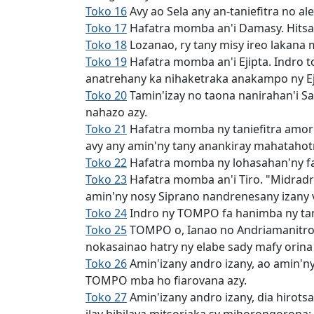
Toko 16
Avy ao Sela any an-taniefitra no a
Toko 17
Hafatra momba an'i Damasy. Hitsah
Toko 18
Lozanao, ry tany misy ireo lakana 
Toko 19
Hafatra momba an'i Ejipta. Indro 
anatrehany ka nihaketraka anakampo ny Ej
Toko 20
Tamin'izay no taona nanirahan'i Sar
nahazo azy.
Toko 21
Hafatra momba ny taniefitra amoro
avy any amin'ny tany anankiray mahatahot
Toko 22
Hafatra momba ny lohasahan'ny fah
Toko 23
Hafatra momba an'i Tiro. "Midradra
amin'ny nosy Siprano nandrenesany izany 
Toko 24
Indro ny TOMPO fa hanimba ny tan
Toko 25
TOMPO o, Ianao no Andriamanitro.
nokasainao hatry ny elabe sady mafy orina 
Toko 26
Amin'izany andro izany, ao amin'ny
TOMPO mba ho fiarovana azy.
Toko 27
Amin'izany andro izany, dia hirot