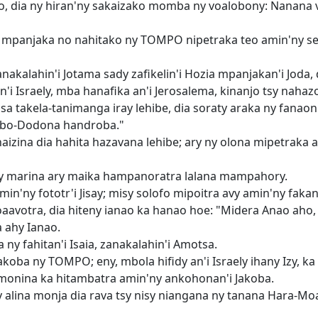
o, dia ny hiran'ny sakaizako momba ny voalobony: Nanana v
 mpanjaka no nahitako ny TOMPO nipetraka teo amin'ny sez
kalahin'i Jotama sady zafikelin'i Hozia mpanjakan'i Joda, di
i Israely, mba hanafika an'i Jerosalema, kinanjo tsy nahazo
takela-tanimanga iray lehibe, dia soraty araka ny fanaon'n
abo-Dodona handroba."
zina dia hahita hazavana lehibe; ary ny olona mipetraka 
y marina ary maika hampanoratra lalana mampahory.
n'ny fototr'i Jisay; misy solofo mipoitra avy amin'ny fakan
oaavotra, dia hiteny ianao ka hanao hoe: "Midera Anao aho,
 ahy Ianao.
ny fahitan'i Isaia, zanakalahin'i Amotsa.
koba ny TOMPO; eny, mbola hifidy an'i Israely ihany Izy, ka
monina ka hitambatra amin'ny ankohonan'i Jakoba.
lina monja dia rava tsy nisy niangana ny tanana Hara-Moab