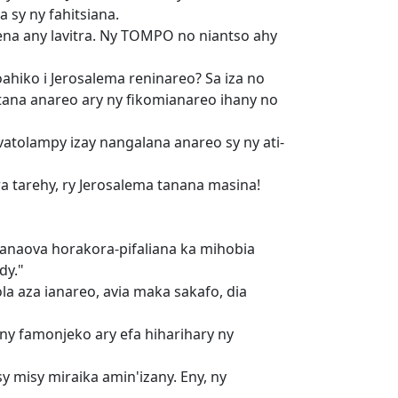
 sy ny fahitsiana.
nena any lavitra. Ny TOMPO no niantso ahy
hiko i Jerosalema reninareo? Sa iza no
tana anareo ary ny fikomianareo ihany no
atolampy izay nangalana anareo sy ny ati-
ara tarehy, ry Jerosalema tanana masina!
 manaova horakora-pifaliana ka mihobia
dy."
 aza ianareo, avia maka sakafo, dia
ny famonjeko ary efa hiharihary ny
y misy miraika amin'izany. Eny, ny