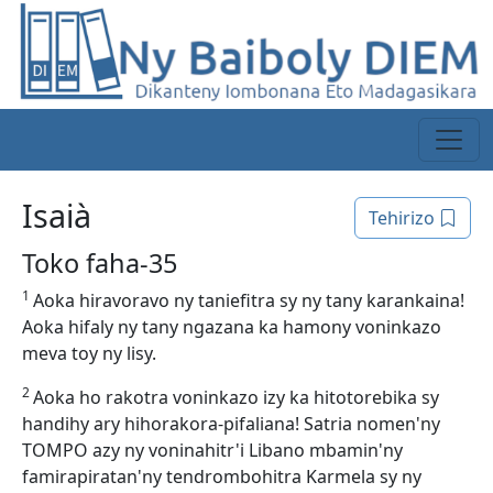
Isaià
Tehirizo
Toko faha-35
1
Aoka hiravoravo ny taniefitra sy ny tany karankaina!
Aoka hifaly ny tany ngazana ka hamony voninkazo
meva toy ny lisy.
2
Aoka ho rakotra voninkazo izy ka hitotorebika sy
handihy ary hihorakora-pifaliana! Satria nomen'ny
TOMPO azy ny voninahitr'i Libano mbamin'ny
famirapiratan'ny tendrombohitra Karmela sy ny