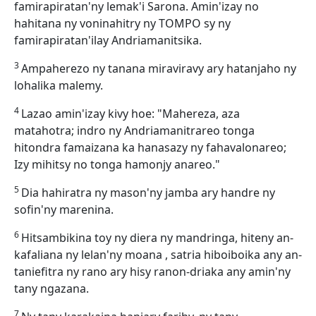
famirapiratan'ny lemak'i Sarona. Amin'izay no
hahitana ny voninahitry ny TOMPO sy ny
famirapiratan'ilay Andriamanitsika.
3
Ampaherezo ny tanana miraviravy ary hatanjaho ny
lohalika malemy.
4
Lazao amin'izay kivy hoe: "Mahereza, aza
matahotra; indro ny Andriamanitrareo tonga
hitondra famaizana ka hanasazy ny fahavalonareo;
Izy mihitsy no tonga hamonjy anareo."
5
Dia hahiratra ny mason'ny jamba ary handre ny
sofin'ny marenina.
6
Hitsambikina toy ny diera ny mandringa, hiteny an-
kafaliana ny lelan'ny moana , satria hiboiboika any an-
taniefitra ny rano ary hisy ranon-driaka any amin'ny
tany ngazana.
7