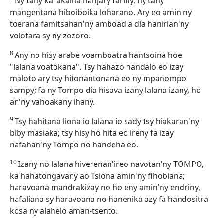
Ny tany karakaina hanjary farihy, ny tany
mangentana hiboiboika loharano. Ary eo amin'ny
toerana famitsahan'ny amboadia dia hanirian'ny
volotara sy ny zozoro.
8
Any no hisy arabe voamboatra hantsoina hoe
"lalana voatokana". Tsy hahazo handalo eo izay
maloto ary tsy hitonantonana eo ny mpanompo
sampy; fa ny Tompo dia hisava izany lalana izany, ho
an'ny vahoakany ihany.
9
Tsy hahitana liona io lalana io sady tsy hiakaran'ny
biby masiaka; tsy hisy ho hita eo ireny fa izay
nafahan'ny Tompo no handeha eo.
10
Izany no lalana hiverenan'ireo navotan'ny TOMPO,
ka hahatongavany ao Tsiona amin'ny fihobiana;
haravoana mandrakizay no ho eny amin'ny endriny,
hafaliana sy haravoana no hanenika azy fa handositra
kosa ny alahelo aman-tsento.