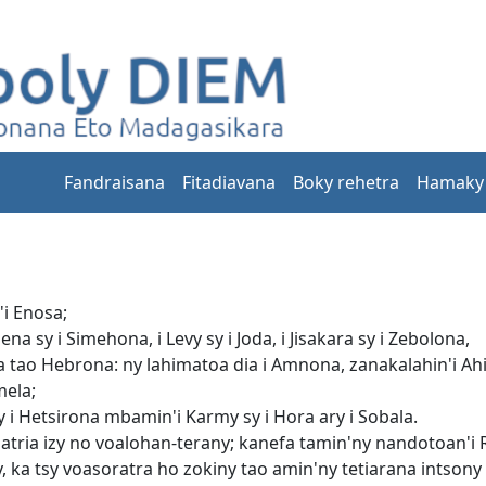
Fandraisana
Fitadiavana
Boky rehetra
Hamaky
'i Enosa;
ena sy i Simehona, i Levy sy i Joda, i Jisakara sy i Zebolona,
 tao Hebrona: ny lahimatoa dia i Amnona, zanakalahin'i Ahi
mela;
y i Hetsirona mbamin'i Karmy sy i Hora ary i Sobala.
satria izy no voalohan-terany; kanefa tamin'ny nandotoan'i
ny, ka tsy voasoratra ho zokiny tao amin'ny tetiarana intsony