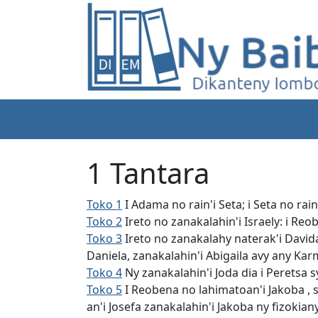
1 Tantara
Toko 1
I Adama no rain'i Seta; i Seta no rain
Toko 2
Ireto no zanakalahin'i Israely: i Reob
Toko 3
Ireto no zanakalahy naterak'i Davida
Daniela, zanakalahin'i Abigaila avy any Kar
Toko 4
Ny zanakalahin'i Joda dia i Peretsa s
Toko 5
I Reobena no lahimatoan'i Jakoba , 
an'i Josefa zanakalahin'i Jakoba ny fizokia