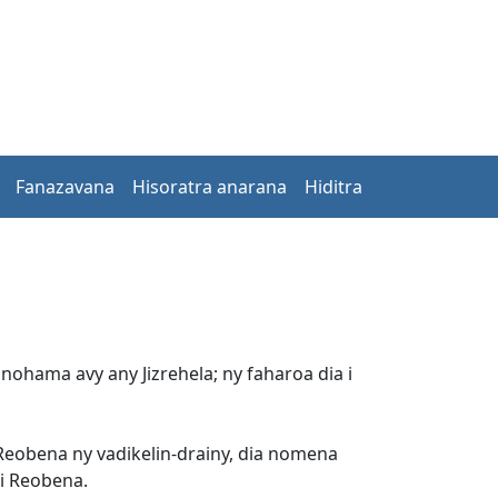
Fanazavana
Hisoratra anarana
Hiditra
nohama avy any Jizrehela; ny faharoa dia i
 Reobena ny vadikelin-drainy, dia nomena
 i Reobena.