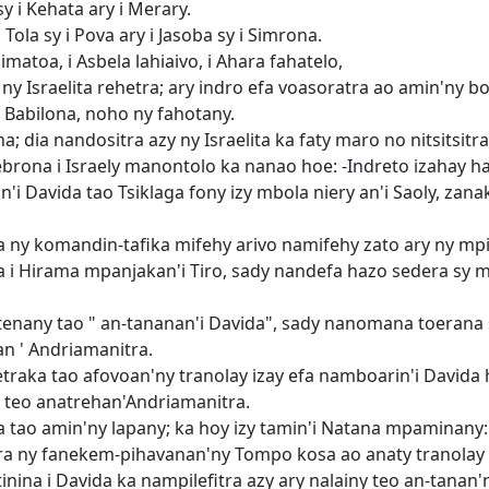
y i Kehata ary i Merary.
 Tola sy i Pova ary i Jasoba sy i Simrona.
imatoa, i Asbela lahiaivo, i Ahara fahatelo,
, ny Israelita rehetra; ary indro efa voasoratra ao amin'ny b
 Babilona, noho ny fahotany.
nina; dia nandositra azy ny Israelita ka faty maro no nitsitsi
ebrona i Israely manontolo ka nanao hoe: -Indreto izahay h
i Davida tao Tsiklaga fony izy mbola niery an'i Saoly, zanaka
a ny komandin-tafika mifehy arivo namifehy zato ary ny mp
a i Hirama mpanjakan'i Tiro, sady nandefa hazo sedera sy 
tenany tao " an-tananan'i Davida", sady nanomana toerana 
n ' Andriamanitra.
raka tao afovoan'ny tranolay izay efa namboarin'i Davida h
 teo anatrehan'Andriamanitra.
a tao amin'ny lapany; ka hoy izy tamin'i Natana mpaminany: 
ra ny fanekem-pihavanan'ny Tompo kosa ao anaty tranolay 
inina i Davida ka nampilefitra azy ary nalainy teo an-tanan'ny