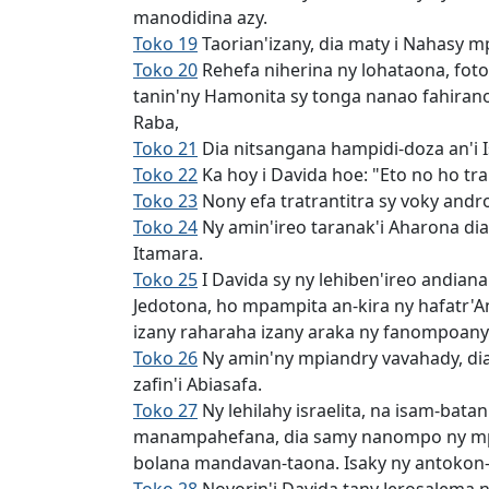
manodidina azy.
Toko 19
Taorian'izany, dia maty i Nahasy 
Toko 20
Rehefa niherina ny lohataona, foto
tanin'ny Hamonita sy tonga nanao fahirano 
Raba,
Toko 21
Dia nitsangana hampidi-doza an'i Is
Toko 22
Ka hoy i Davida hoe: "Eto no ho tr
Toko 23
Nony efa tratrantitra sy voky andro
Toko 24
Ny amin'ireo taranak'i Aharona dia 
Itamara.
Toko 25
I Davida sy ny lehiben'ireo andian
Jedotona, ho mpampita an-kira ny hafatr'An
izany raharaha izany araka ny fanompoany
Toko 26
Ny amin'ny mpiandry vavahady, dia 
zafin'i Abiasafa.
Toko 27
Ny lehilahy israelita, na isam-bat
manampahefana, dia samy nanompo ny mpan
bolana mandavan-taona. Isaky ny antokon-t