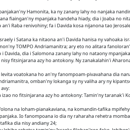
mpanjakan'ny Hamonita, ka ny zanany lahy no nanjaka nandi
ana fiaingan'ny mpanjaka handeha hiady, dia i Joaba no nit
an'i Raba renivohiny; fa i Davida kosa nijanona tao Jerosal
raely i Satana ka nitaona an'i Davida hanisa ny vahoaka isra
anon'ny TOMPO Andriamanitra; ary eto no alitara fanoloran
 i Davida, dia i Salomona zanany lahy no nataony mpanjaka t
nisy fitsinjarana azy ho antokony. Ny zanakalahin'i Aharona d
a levita voatokana ho an'ny fanompoam-pivavahana dia nana
driamanitra, omban'ny lokanga sy ny valiha ary ny kipants
 avy:
izao no fitsinjarana azy ho antokony: Tamin'ny taranak'i K
an'olona na loham-pianakaviana, na komandin-tafika mpifehy 
jaka. Io fanompoana io dia ny raharaha rehetra momba ny
afika dia nisy andiany 24;