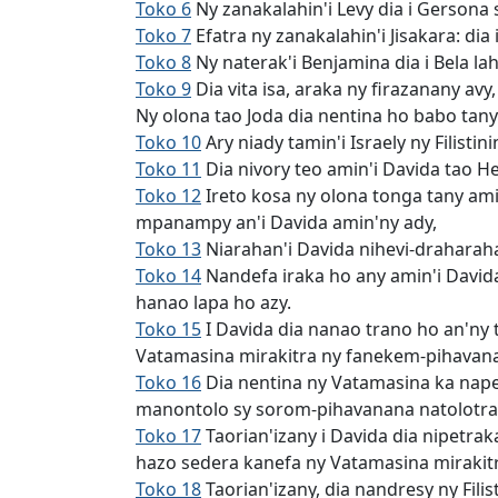
Toko 6
Ny zanakalahin'i Levy dia i Gersona s
Toko 7
Efatra ny zanakalahin'i Jisakara: dia i
Toko 8
Ny naterak'i Benjamina dia i Bela lah
Toko 9
Dia vita isa, araka ny firazanany avy
Ny olona tao Joda dia nentina ho babo tany
Toko 10
Ary niady tamin'i Israely ny Filisti
Toko 11
Dia nivory teo amin'i Davida tao H
Toko 12
Ireto kosa ny olona tonga tany amin'
mpanampy an'i Davida amin'ny ady,
Toko 13
Niarahan'i Davida nihevi-draharah
Toko 14
Nandefa iraka ho any amin'i David
hanao lapa ho azy.
Toko 15
I Davida dia nanao trano ho an'ny 
Vatamasina mirakitra ny fanekem-pihavana
Toko 16
Dia nentina ny Vatamasina ka napet
manontolo sy sorom-pihavanana natolotra
Toko 17
Taorian'izany i Davida dia nipetrak
hazo sedera kanefa ny Vatamasina mirakit
Toko 18
Taorian'izany, dia nandresy ny Filist