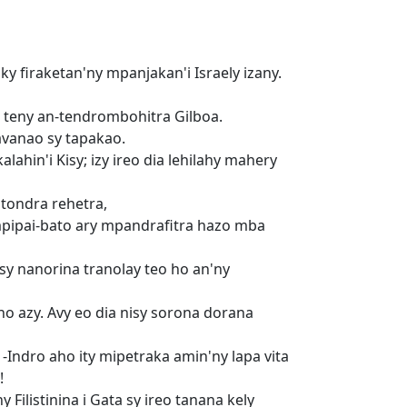
oky firaketan'ny mpanjakan'i Israely izany.
tra teny an-tendrombohitra Gilboa.
avanao sy tapakao.
lahin'i Kisy; izy ireo dia lehilahy mahery
itondra rehetra,
mpipai-bato ary mpandrafitra hazo mba
sy nanorina tranolay teo ho an'ny
o azy. Avy eo dia nisy sorona dorana
-Indro aho ity mipetraka amin'ny lapa vita
!
 Filistinina i Gata sy ireo tanana kely