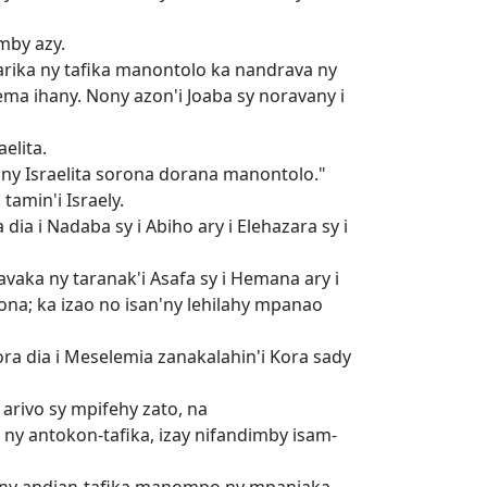
mby azy.
arika ny tafika manontolo ka nandrava ny
ema ihany. Nony azon'i Joaba sy noravany i
elita.
'ny Israelita sorona dorana manontolo."
amin'i Israely.
ia i Nadaba sy i Abiho ary i Elehazara sy i
vaka ny taranak'i Asafa sy i Hemana ary i
ona; ka izao no isan'ny lehilahy mpanao
ora dia i Meselemia zanakalahin'i Kora sady
arivo sy mpifehy zato, na
 antokon-tafika, izay nifandimby isam-