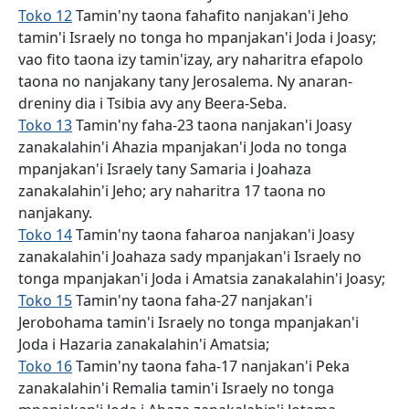
Toko 12
Tamin'ny taona fahafito nanjakan'i Jeho
tamin'i Israely no tonga ho mpanjakan'i Joda i Joasy;
vao fito taona izy tamin'izay, ary naharitra efapolo
taona no nanjakany tany Jerosalema. Ny anaran-
dreniny dia i Tsibia avy any Beera-Seba.
Toko 13
Tamin'ny faha-23 taona nanjakan'i Joasy
zanakalahin'i Ahazia mpanjakan'i Joda no tonga
mpanjakan'i Israely tany Samaria i Joahaza
zanakalahin'i Jeho; ary naharitra 17 taona no
nanjakany.
Toko 14
Tamin'ny taona faharoa nanjakan'i Joasy
zanakalahin'i Joahaza sady mpanjakan'i Israely no
tonga mpanjakan'i Joda i Amatsia zanakalahin'i Joasy;
Toko 15
Tamin'ny taona faha-27 nanjakan'i
Jerobohama tamin'i Israely no tonga mpanjakan'i
Joda i Hazaria zanakalahin'i Amatsia;
Toko 16
Tamin'ny taona faha-17 nanjakan'i Peka
zanakalahin'i Remalia tamin'i Israely no tonga