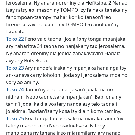
Jerosalema. Ny anaran-dreniny dia Hefitsiba. 2 Nanao
izay ratsy eo imason'ny TOMPO izy fa naka tahaka ny
fanompoan-tsampy maharikoriko fanaon'ireo
firenena izay noroahin'ny TOMPO teo anoloan'ny
Israelita.
Toko 22
Feno valo taona i Josia fony tonga mpanjaka
ary naharitra 31 taona no nanjakany tao Jerosalema.
Ny anaran-dreniny dia Jedida zanakavavin'i Hadaia
avy any Botsekata.
Toko 23
Ary nandefa iraka ny mpanjaka hanainga tsy
an-kanavaka ny loholon'i Joda sy i Jerosalema mba ho
vory ao aminy.
Toko 24
Tamin'ny andro nanjakan'i Joiakima no
nidiran'i Nebokadnetsara mpanjakan'i Babilona ny
tanin'i Joda, ka dia voatery nanoa azy telo taona i
Joiakima. Taorian'izany kosa izy dia nikomy taminy.
Toko 25
Koa tonga tao Jerosalema niaraka tamin'ny
tafiny manontolo i Nebokadnetsara. Nitoby
manoloana ny tanana ireo miaramilany, ary nanao