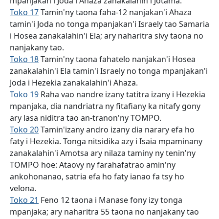
mpanjakan'i Joda i Ahaza zanakalahin'i Jotama.
Toko 17
Tamin'ny taona faha-12 nanjakan'i Ahaza
tamin'i Joda no tonga mpanjakan'i Israely tao Samaria
i Hosea zanakalahin'i Ela; ary naharitra sivy taona no
nanjakany tao.
Toko 18
Tamin'ny taona fahatelo nanjakan'i Hosea
zanakalahin'i Ela tamin'i Israely no tonga mpanjakan'i
Joda i Hezekia zanakalahin'i Ahaza.
Toko 19
Raha vao nandre izany tatitra izany i Hezekia
mpanjaka, dia nandriatra ny fitafiany ka nitafy gony
ary lasa niditra tao an-tranon'ny TOMPO.
Toko 20
Tamin'izany andro izany dia narary efa ho
faty i Hezekia. Tonga nitsidika azy i Isaia mpaminany
zanakalahin'i Amotsa ary nilaza taminy ny tenin'ny
TOMPO hoe: Ataovy ny farahafatrao amin'ny
ankohonanao, satria efa ho faty ianao fa tsy ho
velona.
Toko 21
Feno 12 taona i Manase fony izy tonga
mpanjaka; ary naharitra 55 taona no nanjakany tao