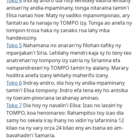
Toko 4
Indray andro dia nisy vehivavy vadina lehilahy
anisan'ny andia-mpaminany, tonga nitaraina tamin'i
Elisa nanao hoe: Maty ny vadiko mpanomponao, ary
fantatrao fa nanaja ny TOMPO izy. Tonga ao anefa ny
tompon-trosa haka ny zanako roa lahy mba
handevoziny.
Toko 5
Nahamana no anaran'ny filohan-tafiky ny
mpanjakan'i Siria. Lehilahy mendri-kaja sy to teny teo
anatrehan'ny tompony izy satria ny Sirianina efa
nampandresen'ny TOMPO tamin'ny alalany. Marary
hoditra anefa izany lehilahy maherifo izany.
Toko 6
Indray andro, dia hoy ny andia-mpaminany
tamin'i Elisa tompony: Indro efa tena ety ho antsika
ny toeram-pivoriana iarahanay aminao.
Toko 7
Dia hoy ny navalin'i Elisa: Izao no lazain'ny
TOMPO, koa henoinareo: Rahampitso toy izao dia
samy ho sekela iray ihany no vidin'ny lafarinina 12
kilao na ny vary orza 24 kilao eny an-tsena eo am-
bavahadin'i Samaria.