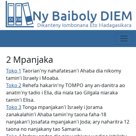
2 Mpanjaka
Toko 1
Taorian'ny nahafatesan'i Ahaba dia nikomy
tamin'i Israely i Moaba.
Toko 2
Rehefa hakarin'ny TOMPO any an-danitra ao
anatin'ny tadio i Elia, dia niala tao Gilgala niaraka
tamin'i Elisa.
Toko 3
Tonga mpanjakan'i Israely i Jorama
zanakalahin'i Ahaba tamin'ny taona faha-18
nanjakan'i Josafata mpanjakan'i Joda; ary naharitra 12
taona no nanjakany tao Samaria.