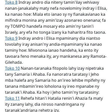
Toko 8
Indray andro dia niteny tamin'ilay vehivavy
nanan-janakalahy maty nefa novelominy indray i Elisa,
ka nanao hoe: Miala eto ianao sy ny fianakavianao ka
mifindra monina any amin'izay azonareo onenana; fa
ny TOMPO handefa mosary eto amin'ny tanin'i
Israely, ary efa ho tonga izany ka haharitra fito taona.
Toko 9
Indray andro i Elisa mpaminany dia niantso
tovolahy iray anisan'ny andia-mpaminany ka nanao
taminy hoe: Mivonona ianao handeha, ka ento ity
tavoara feno menaka ity, ary mankanesa any Ramota-
Gilehada.
Toko 10
Nanan-taranaka fitopolo lahy izay nipetraka
tany Samaria i Ahaba. Fa nanoratra taratasy i Jeho
mba halefa any Samaria ho an'ireo lehibe mpifehy ny
tanana mbamin'ireo loholona sy ireo mpanabe ny
taranak'i Ahaba. Ka hoy i Jeho tamin'ny taratasiny:
Toko 11
Rehefa hitan'i Hatalia renin'i Ahazia fa maty
ity zanany lahy, dia niroso nandringana ny
taranak'andriana rehetra izy.