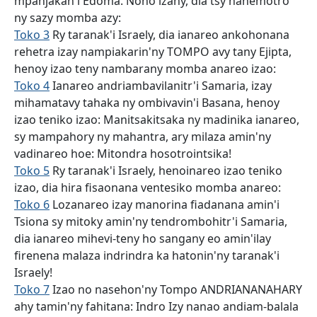
mpanjakan'i Edoma. Noho izany, dia tsy hahemotro
ny sazy momba azy:
Toko 3
Ry taranak'i Israely, dia ianareo ankohonana
rehetra izay nampiakarin'ny TOMPO avy tany Ejipta,
henoy izao teny nambarany momba anareo izao:
Toko 4
Ianareo andriambavilanitr'i Samaria, izay
mihamatavy tahaka ny ombivavin'i Basana, henoy
izao teniko izao: Manitsakitsaka ny madinika ianareo,
sy mampahory ny mahantra, ary milaza amin'ny
vadinareo hoe: Mitondra hosotrointsika!
Toko 5
Ry taranak'i Israely, henoinareo izao teniko
izao, dia hira fisaonana ventesiko momba anareo:
Toko 6
Lozanareo izay manorina fiadanana amin'i
Tsiona sy mitoky amin'ny tendrombohitr'i Samaria,
dia ianareo mihevi-teny ho sangany eo amin'ilay
firenena malaza indrindra ka hatonin'ny taranak'i
Israely!
Toko 7
Izao no nasehon'ny Tompo ANDRIANANAHARY
ahy tamin'ny fahitana: Indro Izy nanao andiam-balala