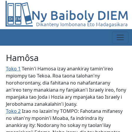
Hamôsa
Toko 1
Tenin'i Hamosa izay anankiray tamin'ireo
mpiompy tao Tekoa. Roa taona talohan'ny
horohorontany, dia fahitana no nahafantarany
an'ireo teny manakiana ny fanjakan'i Israely ireo, fony
mpanjaka tao Joda i Hozia ary mpanjaka tao Israely i
Jerobohama zanakalahin'i Joasy.
Toko 2
Izao no lazain'ny TOMPO: Fahotana mifanesy
no vitan'ny mponin'i Moaba, fa indrindra ity
anankiray ity: Nodorany ho sokay ny taolan'ilay