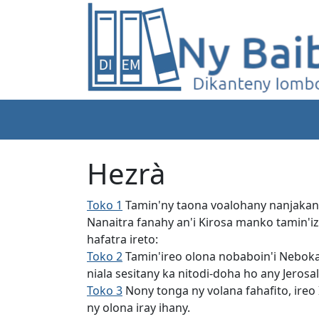
Hezrà
Toko 1
Tamin'ny taona voalohany nanjakan'
Nanaitra fanahy an'i Kirosa manko tamin'i
hafatra ireto:
Toko 2
Tamin'ireo olona nobaboin'i Nebokad
niala sesitany ka nitodi-doha ho any Jeros
Toko 3
Nony tonga ny volana fahafito, ireo 
ny olona iray ihany.