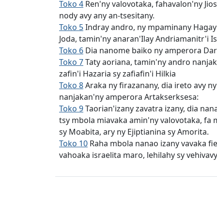
Toko 4
Ren'ny valovotaka, fahavalon'ny Jio
nody avy any an-tsesitany.
Toko 5
Indray andro, ny mpaminany Hagay sy
Joda, tamin'ny anaran'Ilay Andriamanitr'i Is
Toko 6
Dia nanome baiko ny amperora Darios
Toko 7
Taty aoriana, tamin'ny andro nanjaka
zafin'i Hazaria sy zafiafin'i Hilkia
Toko 8
Araka ny firazanany, dia ireto avy 
nanjakan'ny amperora Artakserksesa:
Toko 9
Taorian'izany zavatra izany, dia na
tsy mbola miavaka amin'ny valovotaka, fa m
sy Moabita, ary ny Ejiptianina sy Amorita.
Toko 10
Raha mbola nanao izany vavaka fie
vahoaka israelita maro, lehilahy sy vehiva