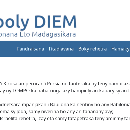
Fandraisana
Fitadiavana
Boky rehetra
Hamaky
i Kirosa amperoran'i Persia no tanteraka ny teny nampila
zay ny TOMPO ka nahatonga azy hampiely an-kabary sy an-t
netsara mpanjakan'i Babilona ka nentiny ho any Babilonia, 
alema sy Joda, samy niverina ho any an-tananany avy;
Israelita rehetra, izay efa samy tafapetraka teny amin'ny ta