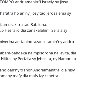
 TOMPO Andriamanitr'i Israely ny Jiosy
afatra ho an'ny Jiosy tao Jerosalema sy
zan-drakitra tao Babilona.
o Hezra io dia zanakalahin'i Seraia sy
 niverina an-tanindrazana, tamin'ny andro
mbabem-bahoaka na mpisorona na levita, dia
tita, ny Perizita sy Jebosita, ny Hamonita
anoloan'ny tranon'Andriamanitra, dia nisy
tomany mafy dia mafy izy rehetra.