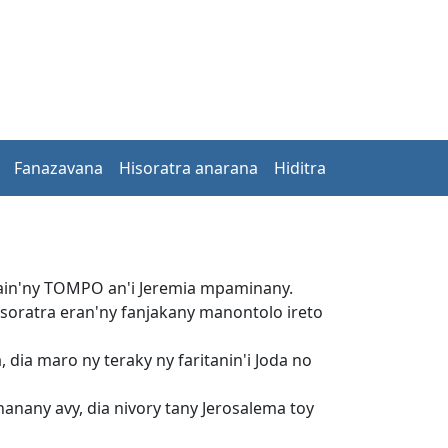
Fanazavana
Hisoratra anarana
Hiditra
zain'ny TOMPO an'i Jeremia mpaminany.
soratra eran'ny fanjakany manontolo ireto
dia maro ny teraky ny faritanin'i Joda no
nanany avy, dia nivory tany Jerosalema toy