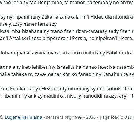
sy tao Joda sy tao Benjamina, fa manorina tempoly ho an'ny
 ny mpaminany Zakaria zanakalahin'i Hidao dia nitondra h
raely, Izay nanentana azy.
a mba hizahana ny trano fitehirizan-taratasy sady fitehiri
n'i Artakserksesa amperoran'i Persia, no nipoiran'i Hezra. I
ny loham-pianakaviana niaraka tamiko niala tany Babilona ka
natona ahy ireo lehiben'ny Israelita ka nanao hoe: Na sara
aka tahaka ny zava-maharikoriko fanaon'ny Kanahanita sy Hi
ken-keloka izany i Hezra sady nitomany sy niankohoka teo 
vy mbamin'ny ankizy madinika, nivory nanodidina azy; ary ni
©
Eugene Heriniaina
- serasera.org 1999 - 2026 - page load 0.0434