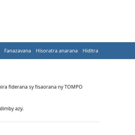
Fanazavana
Hisoratra anarana
Hiditra
o hira fiderana sy fisaorana ny TOMPO
dimby azy.