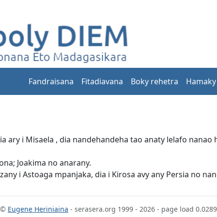
Fandraisana
Fitadiavana
Boky rehetra
Hamaky
zaria ary i Misaela , dia nandehandeha tao anaty lelafo nana
lona; Joakima no anarany.
ny i Astoaga mpanjaka, dia i Kirosa avy any Persia no nan
©
Eugene Heriniaina
- serasera.org 1999 - 2026 - page load 0.0289