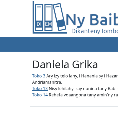
Daniela Grika
Toko 3
Ary izy telo lahy, i Hanania sy i Ha
Andriamanitra.
Toko 13
Nisy lehilahy iray nonina tany Babi
Toko 14
Rehefa voaangona tany amin'ny raza