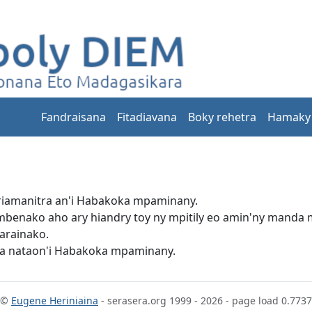
Fandraisana
Fitadiavana
Boky rehetra
Hamaky
riamanitra an'i Habakoka mpaminany.
mbenako aho ary hiandry toy ny mpitily eo amin'ny manda 
tarainako.
ana nataon'i Habakoka mpaminany.
©
Eugene Heriniaina
- serasera.org 1999 - 2026 - page load 0.7737