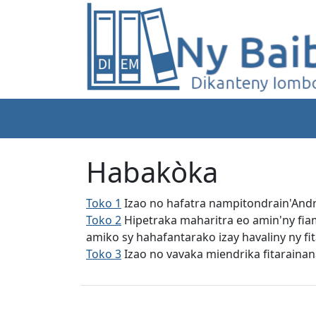
Habakòka
Toko 1
Izao no hafatra nampitondrain'And
Toko 2
Hipetraka maharitra eo amin'ny fia
amiko sy hahafantarako izay havaliny ny fi
Toko 3
Izao no vavaka miendrika fitarain