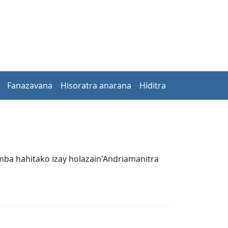
Fanazavana
Hisoratra anarana
Hiditra
mba hahitako izay holazain'Andriamanitra