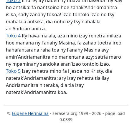
Toko 3
Endrey ity haben'ny fitiavana nasehon'ny Ray
ho antsika: fa nantsoina hoe zanak'Andriamanitra
isika, sady zanany tokoa! Izao tontolo izao no tsy
mahalala antsika, dia noho izy tsy nahalala
an'Andriamanitra.
Toko 4
Ry hava-malala, aza mino izay rehetra milaza
hoe manana ny Fanahy Masina, fa zahao toetra ireo
hahafantarana raha toa ny Fanahy Masina avy
amin'Andriamanitra no manentana azy; satria maro
ny mpaminany sandoka eran'izao tontolo izao.
Toko 5
Izay rehetra mino fa i Jesoa no Kristy, dia
naterak'Andriamanitra; ary izay rehetra tia ilay
Andriamanitra niteraka, dia tia izay
naterak'Andriamanitra koa.
©
Eugene Heriniaina
- serasera.org 1999 - 2026 - page load
0.0339