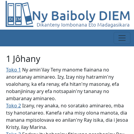
1 Jôhany
Toko 1
Ny amin'ilay Teny manome fiainana no
anoratanay aminareo. Izy, Izay nisy hatramin'ny
voalohany, ka efa renay, efa hitan'ny masonay, efa
nobanjininay ary efa notsapain'ny tananay no
ambaranay aminareo.
Toko 2
Izany, rey anaka, no soratako aminareo, mba
tsy hanotanareo. Kanefa raha misy olona manota, dia
manana mpisolovava eo anilan'ny Ray isika, dia i Jesoa
Kristy, ilay Marina.