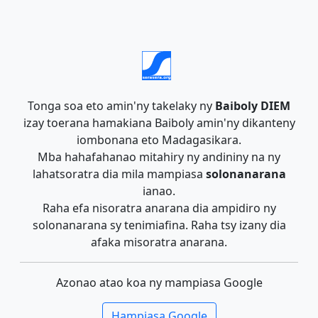
Tonga soa eto amin'ny takelaky ny
Baiboly DIEM
izay toerana hamakiana Baiboly amin'ny dikanteny
iombonana eto Madagasikara.
Mba hahafahanao mitahiry ny andininy na ny
lahatsoratra dia mila mampiasa
solonanarana
ianao.
Raha efa nisoratra anarana dia ampidiro ny
solonanarana sy tenimiafina. Raha tsy izany dia
afaka misoratra anarana.
Azonao atao koa ny mampiasa Google
Hampiasa Google