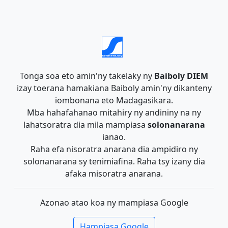
Tonga soa eto amin'ny takelaky ny
Baiboly DIEM
izay toerana hamakiana Baiboly amin'ny dikanteny
iombonana eto Madagasikara.
Mba hahafahanao mitahiry ny andininy na ny
lahatsoratra dia mila mampiasa
solonanarana
ianao.
Raha efa nisoratra anarana dia ampidiro ny
solonanarana sy tenimiafina. Raha tsy izany dia
afaka misoratra anarana.
Azonao atao koa ny mampiasa Google
Hampiasa Google