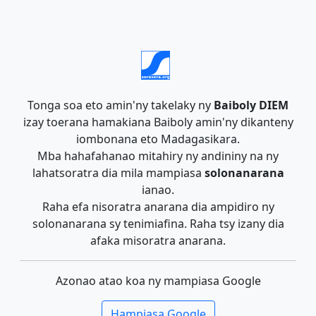
Tonga soa eto amin'ny takelaky ny
Baiboly DIEM
izay toerana hamakiana Baiboly amin'ny dikanteny
iombonana eto Madagasikara.
Mba hahafahanao mitahiry ny andininy na ny
lahatsoratra dia mila mampiasa
solonanarana
ianao.
Raha efa nisoratra anarana dia ampidiro ny
solonanarana sy tenimiafina. Raha tsy izany dia
afaka misoratra anarana.
Azonao atao koa ny mampiasa Google
Hampiasa Google