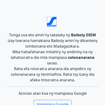
Tonga soa eto amin'ny takelaky ny
Baiboly DIEM
izay toerana hamakiana Baiboly amin'ny dikanteny
iombonana eto Madagasikara.
Mba hahafahanao mitahiry ny andininy na ny
lahatsoratra dia mila mampiasa
solonanarana
ianao.
Raha efa nisoratra anarana dia ampidiro ny
solonanarana sy tenimiafina. Raha tsy izany dia
afaka misoratra anarana.
Azonao atao koa ny mampiasa Google
Hampiasa Google