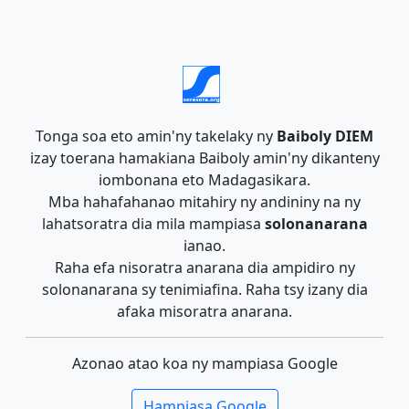
Tonga soa eto amin'ny takelaky ny
Baiboly DIEM
izay toerana hamakiana Baiboly amin'ny dikanteny
iombonana eto Madagasikara.
Mba hahafahanao mitahiry ny andininy na ny
lahatsoratra dia mila mampiasa
solonanarana
ianao.
Raha efa nisoratra anarana dia ampidiro ny
solonanarana sy tenimiafina. Raha tsy izany dia
afaka misoratra anarana.
Azonao atao koa ny mampiasa Google
Hampiasa Google