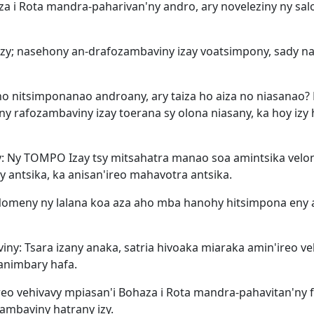
za i Rota mandra-paharivan'ny andro, ary noveleziny ny sal
izy; nasehony an-drafozambaviny izay voatsimpony, sady n
no nitsimponanao androany, ary taiza ho aiza no niasanao? 
'ny rafozambaviny izay toerana sy olona niasany, ka hoy izy 
: Ny TOMPO Izay tsy mitsahatra manao soa amintsika velon
ky antsika, ka anisan'ireo mahavotra antsika.
a: Nomeny ny lalana koa aza aho mba hanohy hitsimpona e
iny: Tsara izany anaka, satria hivoaka miaraka amin'ireo v
tanimbary hafa.
eo vehivavy mpiasan'i Bohaza i Rota mandra-pahavitan'ny fi
zambaviny hatrany izy.