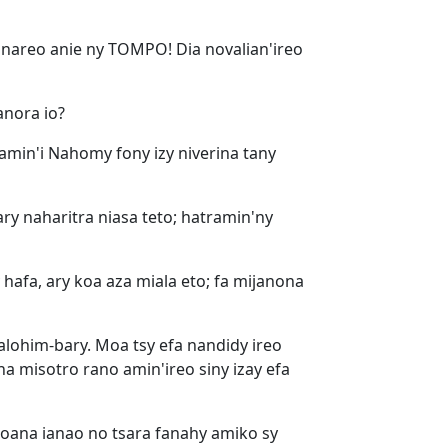
minareo anie ny TOMPO! Dia novalian'ireo
anora io?
tamin'i Nahomy fony izy niverina tany
ry naharitra niasa teto; hatramin'ny
afa, ary koa aza miala eto; fa mijanona
alohim-bary. Moa tsy efa nandidy ireo
misotro rano amin'ireo siny izay efa
hoana ianao no tsara fanahy amiko sy