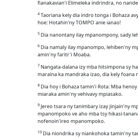
fianakavian'i Elimeleka indrindra, no nand
4
Taoriana kely dia indro tonga i Bohaza a
hoe: Hotahin'ny TOMPO anie ianao!
5
Dia nanontany ilay mpanompony, sady lehi
6
Dia namaly ilay mpanompo, lehiben'ny mpij
amin'ny faritr'i Moaba.
7
Nangata-dalana izy mba hitsimpona sy han
maraina ka mandraka izao, dia kely foana 
8
Dia hoy i Bohaza tamin'i Rota: Mba henoy
miaraka amin'ny vehivavy mpiasako.
9
Jereo tsara ny tanimbary izay jinjain'ny
mpanompoko ve aho mba tsy hikasi-tanana 
nofenoin'ireo mpanompoko.
10
Dia niondrika sy niankohoka tamin'ny ta