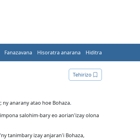
Fanazavana
Hisoratra anarana
Hiditra
Tehirizo
; ny anarany atao hoe Bohaza.
simpona salohim-bary eo aorian'izay olona
'ny tanimbary izay anjaran'i Bohaza,