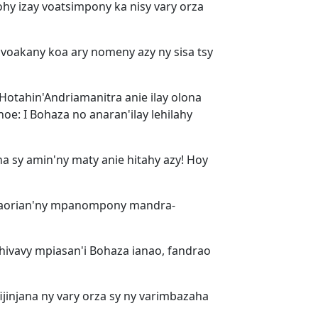
ohy izay voatsimpony ka nisy vary orza
avoakany koa ary nomeny azy ny sisa tsy
Hotahin'Andriamanitra anie ilay olona
hoe: I Bohaza no anaran'ilay lehilahy
a sy amin'ny maty anie hitahy azy! Hoy
ny aorian'ny mpanompony mandra-
ehivavy mpiasan'i Bohaza ianao, fandrao
jinjana ny vary orza sy ny varimbazaha