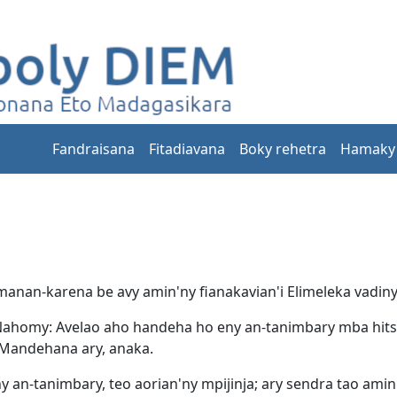
Fandraisana
Fitadiavana
Boky rehetra
Hamaky
anan-karena be avy amin'ny fianakavian'i Elimeleka vadiny
i Nahomy: Avelao aho handeha ho eny an-tanimbary mba hit
: Mandehana ary, anaka.
y an-tanimbary, teo aorian'ny mpijinja; ary sendra tao amin