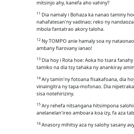
mitsinjo ahy, kanefa aho vahiny?
11
Dia namaly i Bohaza ka nanao taminy hoe
nahafatesan'ny vadinao; reko ny nandaoza
mbola fantatrao akory taloha.
12
Ny TOMPO anie hamaly soa ny nataonao, 
ambany fiarovany ianao!
13
Dia hoy i Rota hoe: Aoka ho tsara fanah
tamiko na dia tsy tahaka ny anankiray ami
14
Ary tamin'ny fotoana fisakafoana, dia h
vinaingitra ny tapa-mofonao. Dia nipetraka 
sisa notehiriziny.
15
Ary rehefa nitsangana hitsimpona saloh
anelanelan'ireo amboara koa izy, fa aza ta
16
Anasory mihitsy aza ny salohy sasany av