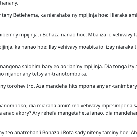
ehanany.
vy tany Betlehema, ka niarahaba ny mpijinja hoe: Hiaraka a
ben'ny mpijinja, i Bohaza nanao hoe: Mba iza io vehivavy t
inja, ka nanao hoe: Ilay vehivavy moabita io, izay niaraka 
angona salohim-bary eo aorian'ny mpijinja. Dia tonga izy a
no nijanonany tetsy an-tranotomboka.
 ny torohevitro. Aza mandeha hitsimpona any an-tanimbary h
 mpanompoko, dia miaraha amin'ireo vehivavy mpitsimpona s
anao akory? Ary rehefa mangetaheta ianao, dia mandehana 
ny teo anatrehan'i Bohaza i Rota sady niteny taminy hoe: A