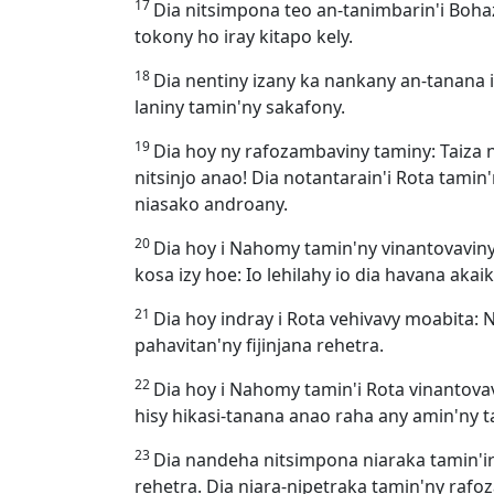
17
Dia nitsimpona teo an-tanimbarin'i Boha
tokony ho iray kitapo kely.
18
Dia nentiny izany ka nankany an-tanana 
laniny tamin'ny sakafony.
19
Dia hoy ny rafozambaviny taminy: Taiza 
nitsinjo anao! Dia notantarain'i Rota tamin
niasako androany.
20
Dia hoy i Nahomy tamin'ny vinantovaviny
kosa izy hoe: Io lehilahy io dia havana akai
21
Dia hoy indray i Rota vehivavy moabit
pahavitan'ny fijinjana rehetra.
22
Dia hoy i Nahomy tamin'i Rota vinantovav
hisy hikasi-tanana anao raha any amin'ny 
23
Dia nandeha nitsimpona niaraka tamin'ir
rehetra. Dia niara-nipetraka tamin'ny rafo