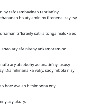
in'ny rafozambavinao taorian'ny
hananao ho aty amin'ny firenena izay tsy
iamanitr'Israely satria tonga hialoka eo
y ianao ary efa niteny ankamoram-po
-mofo ary atsobohy ao anatin'ny lasosy
izy. Dia nihinana ka voky, sady mbola nisy
ao hoe: Avelao hitsimpona eny
eny azy akory.