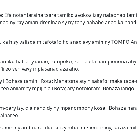
: Efa notantaraina tsara tamiko avokoa izay nataonao tam
nao ny ray aman-dreninao sy ny tany nahabe anao ka nande
ka hisy valisoa mitafotafo ho anao avy amin'ny TOMPO Andr
y amiko hatrany ianao, tompoko, satria efa nampionona ah
n'ireo vehivavy mpiasanao aza aho.
oy i Bohaza tamin'i Rota: Manatona aty hisakafo; maka tapa
teo anilan'ny mpijinja i Rota; ary notoloran'i Bohaza lango 
im-bary izy, dia nandidy ny mpanompony kosa i Bohaza nan
bainareo.
y amin'ny amboara, dia ilaozy mba hotsimponiny, ka aza mit