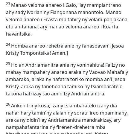
23
Manao veloma anareo i Gaio, ilay mampiantrano
ahy sady ivorian'ny Fiangonana manontolo. Manao
veloma anareo i Erasta mpitahiry ny volam-panjakana
eto an-tanana; ary manao veloma anareo i Koarta
havantsika.
24
Homba anareo rehetra anie ny fahasoavan'i Jesoa
Kristy Tompontsika! Amen.]
25
Ho an'Andriamanitra anie ny voninahitra! Fa Izy no
mahay mampahery anareo araka ny Vaovao Mahafaly
ambarako, araka ny hafatra toriko momba an'i Jesoa
Kristy, araka ny fanehoana tamiko ny tsiambaratelo
takona hatrizay tao amin'Izy Andriamanitra.
26
Ankehitriny kosa, izany tsiambaratelo izany dia
naharihary tamin'ny alalan'ny soratr'ireo mpaminany,
araka ny didin'ilay Andriamanitra mandrakizay, ary
nampahafantarina ny firenen-drehetra mba