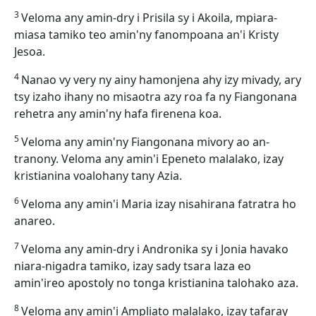
3
Veloma any amin-dry i Prisila sy i Akoila, mpiara-
miasa tamiko teo amin'ny fanompoana an'i Kristy
Jesoa.
4
Nanao vy very ny ainy hamonjena ahy izy mivady, ary
tsy izaho ihany no misaotra azy roa fa ny Fiangonana
rehetra any amin'ny hafa firenena koa.
5
Veloma any amin'ny Fiangonana mivory ao an-
tranony. Veloma any amin'i Epeneto malalako, izay
kristianina voalohany tany Azia.
6
Veloma any amin'i Maria izay nisahirana fatratra ho
anareo.
7
Veloma any amin-dry i Andronika sy i Jonia havako
niara-nigadra tamiko, izay sady tsara laza eo
amin'ireo apostoly no tonga kristianina talohako aza.
8
Veloma any amin'i Ampliato malalako, izay tafaray