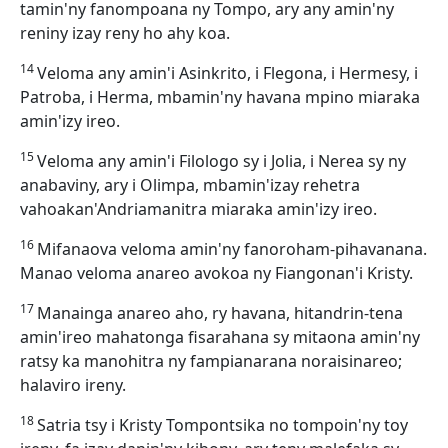
tamin'ny fanompoana ny Tompo, ary any amin'ny
reniny izay reny ho ahy koa.
14
Veloma any amin'i Asinkrito, i Flegona, i Hermesy, i
Patroba, i Herma, mbamin'ny havana mpino miaraka
amin'izy ireo.
15
Veloma any amin'i Filologo sy i Jolia, i Nerea sy ny
anabaviny, ary i Olimpa, mbamin'izay rehetra
vahoakan'Andriamanitra miaraka amin'izy ireo.
16
Mifanaova veloma amin'ny fanoroham-pihavanana.
Manao veloma anareo avokoa ny Fiangonan'i Kristy.
17
Manainga anareo aho, ry havana, hitandrin-tena
amin'ireo mahatonga fisarahana sy mitaona amin'ny
ratsy ka manohitra ny fampianarana noraisinareo;
halaviro ireny.
18
Satria tsy i Kristy Tompontsika no tompoin'ny toy