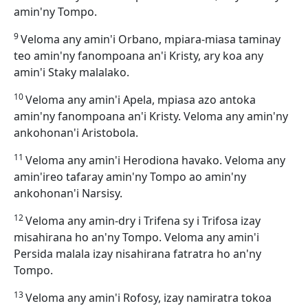
amin'ny Tompo.
9
Veloma any amin'i Orbano, mpiara-miasa taminay
teo amin'ny fanompoana an'i Kristy, ary koa any
amin'i Staky malalako.
10
Veloma any amin'i Apela, mpiasa azo antoka
amin'ny fanompoana an'i Kristy. Veloma any amin'ny
ankohonan'i Aristobola.
11
Veloma any amin'i Herodiona havako. Veloma any
amin'ireo tafaray amin'ny Tompo ao amin'ny
ankohonan'i Narsisy.
12
Veloma any amin-dry i Trifena sy i Trifosa izay
misahirana ho an'ny Tompo. Veloma any amin'i
Persida malala izay nisahirana fatratra ho an'ny
Tompo.
13
Veloma any amin'i Rofosy, izay namiratra tokoa