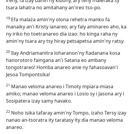
ireny, fa izay danin'ny kibony, ary teny malefaka sy
tsara lahatra no amitahany an'ireo tso-po.
19
Efa malaza amin'ny olona rehetra manko fa
manaiky an'i Kristy ianareo; ary faly aminareo aho, ka
ny iriko ho toetranareo dia izao: ho kinga raha ny
amin'ny tsara ary tsy hiray petsapetsa amin'ny ratsy.
20
Ilay Andriamanitra loharanon'ny fiadanana kosa
hanorotoro faingana an'i Satana eo ambany
tongotrareo! Homba anareo anie ny fahasoavan'i
Jesoa Tompontsika!
21
Manao veloma anareo i Timoty mpiara-miasa
amiko; manao veloma anareo i Losio sy i Jasona ary i
Sosipatera izay samy havako.
22
Noho isika tafaray amin'ny Tompo, izaho Tersy izay
nanao an-tsoratra ity taratasy ity dia manao veloma
anareo.