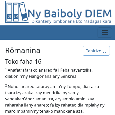
Rômanina
Tehirizo
Toko faha-16
1
Anafatrafarako anareo fa i Feba havantsika,
diakonin'ny Fiangonana any Senkrea.
2
Noho ianareo tafaray amin'ny Tompo, dia raiso
tsara izy araka izay mendrika ny samy
vahoakan'Andriamanitra, ary ampio amin'izay
raharaha ilany anareo; fa izy rahateo dia mpiahy ny
maro mbamin'ny tenako manokana aza.