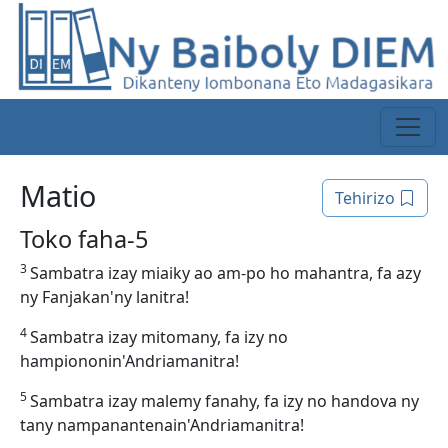
Matio
Tehirizo
Toko faha-5
3
Sambatra izay miaiky ao am-po ho mahantra, fa azy
ny Fanjakan'ny lanitra!
4
Sambatra izay mitomany, fa izy no
hampiononin'Andriamanitra!
5
Sambatra izay malemy fanahy, fa izy no handova ny
tany nampanantenain'Andriamanitra!