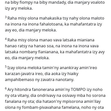
na biby fiompy na biby mandady, dia manjary voaloto
izy ary meloka.
3
Raha misy olona mahakasika tsy nahy olona maloto
na inona na inona fahalotoana, ka mahafantatra izy
avy eo, dia manjary meloka.
4
Raha misy olona manao vava latsaka mianiana
hanao ratsy na hanao soa, na inona na inona vava
latsaka nombany fianianana, ka mahafantatra izy avy
eo, dia manjary meloka.
5
Izay olona meloka tamin'ny anankiray amin'ireo
karazan-javatra ireo, dia aoka izy hiaiky
ampahibemaso ny zavatra nanotany.
6
Ary hitondra fanonerana amin'ny TOMPO izy noho
ny ota vitany, dia ondrivavy na osivavy mba ho sorona
fanalana ny ota; dia hataon'ny mpisorona amin'ilay
olona ny fombam-pivavahana famelana, noho ny ota