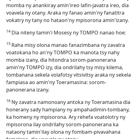
momba ny anankiray amin'ireo lafin-javatra ireo, dia
voavela ny otany. Araka ny fanao amin'ny fanatitra
vokatry ny tany no hataon'ny mpisorona amin'izany.
14
Dia niteny tamin'i Mosesy ny TOMPO nanao hoe:
15
Raha misy olona manao fanazimbana ny zavatra
voatokana ho an'ny TOMPO ka manota tsy nahy
momba izany, dia hitondra sorom-panonerana
amin'ny TOMPO izy, dia ondrilahy tsy misy kilema,
tombanana sekela volafotsy vitsivitsy araka ny sekela
fampiasa ao amin'ny Toeramasina: sorom-
panonerana izany.
16
Ny zavatra namonoany antoka ny Toeramasina dia
honerany sady hampiany ny ampahadimin-tombany,
ka homeny ny mpisorona. Ary rehefa voatolotry ny
mpisorona ilay ondrilahy sorom-panonerana ka
nataony tamin'ilay olona ny fombam-pivavahana