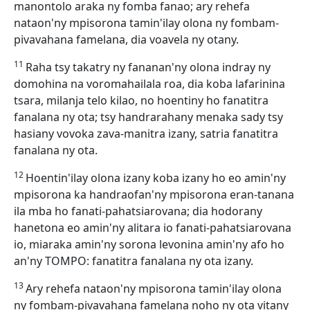
manontolo araka ny fomba fanao; ary rehefa
nataon'ny mpisorona tamin'ilay olona ny fombam-
pivavahana famelana, dia voavela ny otany.
11
Raha tsy takatry ny fananan'ny olona indray ny
domohina na voromahailala roa, dia koba lafarinina
tsara, milanja telo kilao, no hoentiny ho fanatitra
fanalana ny ota; tsy handrarahany menaka sady tsy
hasiany vovoka zava-manitra izany, satria fanatitra
fanalana ny ota.
12
Hoentin'ilay olona izany koba izany ho eo amin'ny
mpisorona ka handraofan'ny mpisorona eran-tanana
ila mba ho fanati-pahatsiarovana; dia hodorany
hanetona eo amin'ny alitara io fanati-pahatsiarovana
io, miaraka amin'ny sorona levonina amin'ny afo ho
an'ny TOMPO: fanatitra fanalana ny ota izany.
13
Ary rehefa nataon'ny mpisorona tamin'ilay olona
ny fombam-pivavahana famelana noho ny ota vitany