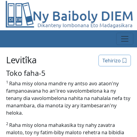
Levitîka
Tehirizo
Toko faha-5
1
Raha misy olona mandre ny antso avo ataon'ny
fampanoavana ho an'ireo vavolombelona ka ny
tenany dia vavolombelona nahita na nahalala nefa tsy
manambara, dia manota izy ary itambesaran'ny
heloka.
2
Raha misy olona mahakasika tsy nahy zavatra
maloto, toy ny fatim-biby maloto rehetra na bibidia