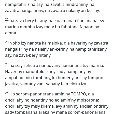
nampitahirizina azy, na zavatra nindraminy, na
zavatra nangalariny, na zavatra nalainy an-keriny,
22
na zava-bery hitany, na koa manao fianianana tsy
marina momba izay mety ho fahotana fanaon'ny
olona.
23
Noho izy nanota ka meloka, dia haveriny ny zavatra
nangalariny na nalainy an-keriny, na nampitahirizany
azy, na zava-bery hitany,
24
na izay rehetra nanaovany fianianana tsy marina.
Haveriny manontolo izany sady hampiany ny
ampahadimin-tombany, ka homeny an'ilay tompon-
javatra, vantany vao tsapany fa meloka izy.
25
Ho sorom-panonerana amin'ny TOMPO, dia
ondrilahy no hoentiny ho eo amin'ny mpisorona:
ondrilahy tsy misy kilema, avy amin'ny andian'ondriny
sady tombanana araka ny maha sorom-panonerana