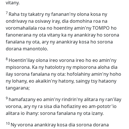
vitany.
7
Raha tsy takatry ny fananan'ny olona kosa ny
ondrivavy na osivavy iray, dia domohina roa na
voromahailala roa no hoentiny amin'ny TOMPO ho
fanonerana ny ota vitany ka ny anankiray ho sorona
fanalana ny ota, ary ny anankiray kosa ho sorona
dorana manontolo.
8
Hoentin'ilay olona ireo vorona ireo ho eo amin'ny
mpisorona. Ka ny hatolotry ny mpisorona aloha dia
ilay sorona fanalana ny ota: hofolahiny amin'ny hoho
ny lohany, eo akaikin'ny hatony, saingy tsy hataony
tangarana;
9
hamafazany eo amin'ny rindrin'ny alitara ny ran'ilay
vorona, ary ny ra sisa dia hofiaziny eo am-pototr'io
alitara io ihany: sorona fanalana ny ota izany.
10
Ny vorona anankiray kosa dia sorona dorana