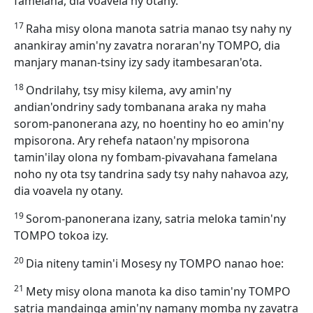
famelana, dia voavela ny otany.
17
Raha misy olona manota satria manao tsy nahy ny
anankiray amin'ny zavatra noraran'ny TOMPO, dia
manjary manan-tsiny izy sady itambesaran'ota.
18
Ondrilahy, tsy misy kilema, avy amin'ny
andian'ondriny sady tombanana araka ny maha
sorom-panonerana azy, no hoentiny ho eo amin'ny
mpisorona. Ary rehefa nataon'ny mpisorona
tamin'ilay olona ny fombam-pivavahana famelana
noho ny ota tsy tandrina sady tsy nahy nahavoa azy,
dia voavela ny otany.
19
Sorom-panonerana izany, satria meloka tamin'ny
TOMPO tokoa izy.
20
Dia niteny tamin'i Mosesy ny TOMPO nanao hoe:
21
Mety misy olona manota ka diso tamin'ny TOMPO
satria mandainga amin'ny namany momba ny zavatra