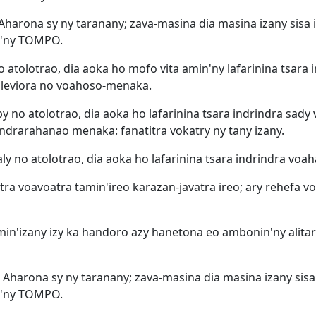
 Aharona sy ny taranany; zava-masina dia masina izany sisa iz
n'ny TOMPO.
o atolotrao, dia aoka ho mofo vita amin'ny lafarinina tsara
y leviora no voahoso-menaka.
y no atolotrao, dia aoka ho lafarinina tsara indrindra sady
ndrarahanao menaka: fanatitra vokatry ny tany izany.
ly no atolotrao, dia aoka ho lafarinina tsara indrindra vo
ra voavoatra tamin'ireo karazan-javatra ireo; ary rehefa v
in'izany izy ka handoro azy hanetona eo ambonin'ny alitara
i Aharona sy ny taranany; zava-masina dia masina izany sisa i
n'ny TOMPO.