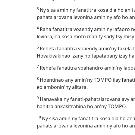
3
Ny sisa amin'ny fanatitra kosa dia ho an'i
pahatsiarovana levonina amin'ny afo ho a
4
Raha fanatitra voaendy amin'ny lafaoro n
leviora, na kosa mofo manify sady tsy mis
5
Rehefa fanatitra voaendy amin'ny takela-b
Hovakivakinao izany ho tapatapany izay ha
7
Rehefa fanatitra voahandro amin'ny lapoa
8
Hoentinao any amin'ny TOMPO ilay fanatit
eo ambonin'ny alitara.
9
Hanavaka ny fanati-pahatsiarovana avy am
hanitra ankasitrahina ho an'ny TOMPO.
10
Ny sisa amin'ny fanatitra kosa dia ho an'
pahatsiarovana levonina amin'ny afo ho a