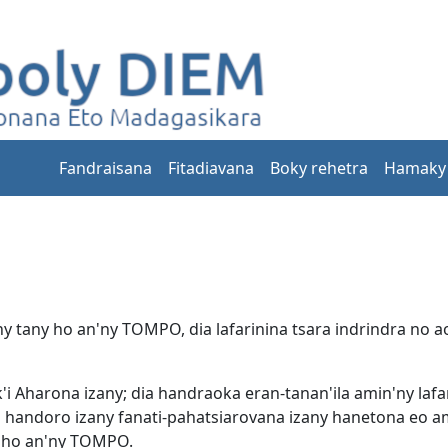
Fandraisana
Fitadiavana
Boky rehetra
Hamaky
 ny tany ho an'ny TOMPO, dia lafarinina tsara indrindra no
'i Aharona izany; dia handraoka eran-tanan'ila amin'ny la
 handoro izany fanati-pahatsiarovana izany hanetona eo amb
a ho an'ny TOMPO.