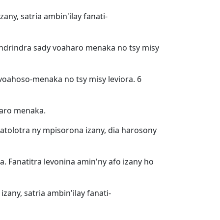
any, satria ambin'ilay fanati-
 indrindra sady voaharo menaka no tsy misy
 voahoso-menaka no tsy misy leviora. 6
aharo menaka.
oatolotra ny mpisorona izany, dia harosony
. Fanatitra levonina amin'ny afo izany ho
zany, satria ambin'ilay fanati-