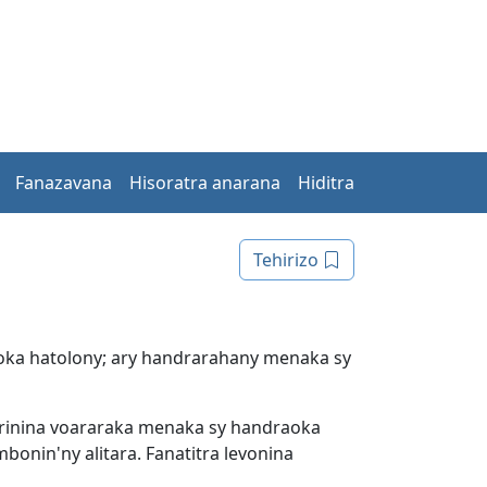
Fanazavana
Hisoratra anarana
Hiditra
Tehirizo
 aoka hatolony; ary handrarahany menaka sy
farinina voararaka menaka sy handraoka
onin'ny alitara. Fanatitra levonina