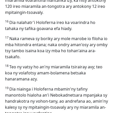
miaramila voafantina hiantafika izy, ka nisy antokony
120 ireo miaramila an-tongotra ary antokony 12 ireo
mpitaingin-tsoavaly.
16
Dia nalahatr'i Holoferna ireo ka voarindra ho
tahaka ny tafika goavana efa hiady.
17
Naka rameva sy boriky ary mole marobe io filoha io
mba hitondra entana; naka ondry aman'osy ary omby
tsy tambo isaina koa izy mba ho tohan'aina ara-
tsakafo.
18
Teo ny vatsy ho an'ny miaramila tsirairay avy; teo
koa ny volafotsy amam-bolamena betsaka
hanaramana azy.
19
Dia niainga i Holoferna mbamin'ny tafiny
manontolo hialoha an'i Nebokadnetsara mpanjaka sy
handrakotra ny vohon-tany, ao andrefana ao, amin'ny
kalesy sy ny mpitaingin-tsoavaly ary ny miaramila an-