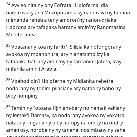
24
Avy eo nita ny ony Eofrata i Holoferna, dia
namakivaky an'i Mezopotamia sy nandrava ny tanana
mimanda rehetra teny amoron'ny ranon-driaka
Habrona ary tafapaka hatrany amin'ny Ranomasina
Mediteranea.
25
Voatanany koa ny faritr'i Silisia ka nofongorany
avokoa ny mpanohitra; ary nianatsimo izy ka
tafapaka hatrany amin'ny ny faritanin'i Jafeta, izay
mifanila amin'i Arabia.
26
Voahodidin'i Holoferna ny Midianita rehetra,
nodorany ny tobim-pilasiany ary nataony babo ny
biby fiompiny.
27
Tamin'ny fotoana fijinjam-bary no namakivakiany
ny lemak'i Damasy, ka nodorany avokoa ny vokatra,
nataony ringana ny biby fiompy na omby na ondry
aman'osy, norobainy ny tanana, nosimbany ny saha,