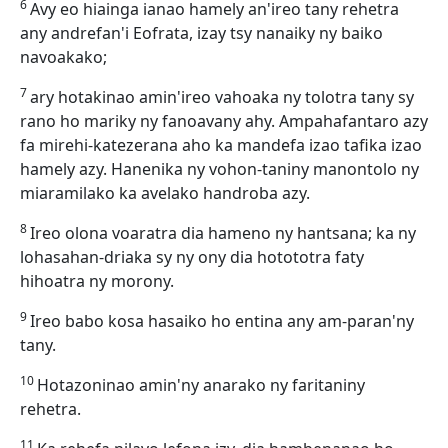
6
Avy eo hiainga ianao hamely an'ireo tany rehetra
any andrefan'i Eofrata, izay tsy nanaiky ny baiko
navoakako;
7
ary hotakinao amin'ireo vahoaka ny tolotra tany sy
rano ho mariky ny fanoavany ahy. Ampahafantaro azy
fa mirehi-katezerana aho ka mandefa izao tafika izao
hamely azy. Hanenika ny vohon-taniny manontolo ny
miaramilako ka avelako handroba azy.
8
Ireo olona voaratra dia hameno ny hantsana; ka ny
lohasahan-driaka sy ny ony dia hotototra faty
hihoatra ny morony.
9
Ireo babo kosa hasaiko ho entina any am-paran'ny
tany.
10
Hotazoninao amin'ny anarako ny faritaniny
rehetra.
11