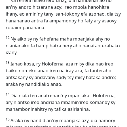
Ka rehefa nilavo lefona izy, dia hambenanao ho
an'ny andro hitsarana azy; ireo mbola hanohitra
ihany, eo amin'ny tany isan-tokony efa azonao, dia tsy
hanananao antra fa ampamonoy ho faty ary asaovy
robaim-pananana.
12
Ny aiko sy ny fahefana maha mpanjaka ahy no
nianianako fa hampihatra hery aho hanatanterahako
izany.
13
Ianao kosa, ry Holoferna, aza misy dikainao ireo
baiko nomeko anao ireo na iray aza; fa tanteraho
antsakany sy andavany sady tsy misy hataka andro;
araka ny nandidiako anao.
14
Dia niala teo anatrehan'ny mpanjaka i Holoferna,
ary niantso ireo andriana mbamin'ireo komandy sy
manamboninahitry ny tafika asirianina.
15
Araka ny nandidian'ny mpanjaka azy, dia namory