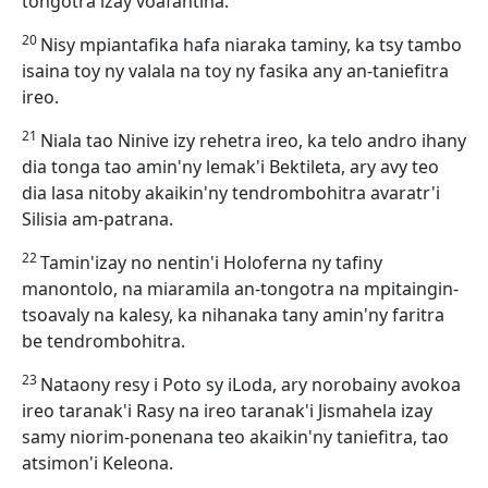
tongotra izay voafantina.
20
Nisy mpiantafika hafa niaraka taminy, ka tsy tambo
isaina toy ny valala na toy ny fasika any an-taniefitra
ireo.
21
Niala tao Ninive izy rehetra ireo, ka telo andro ihany
dia tonga tao amin'ny lemak'i Bektileta, ary avy teo
dia lasa nitoby akaikin'ny tendrombohitra avaratr'i
Silisia am-patrana.
22
Tamin'izay no nentin'i Holoferna ny tafiny
manontolo, na miaramila an-tongotra na mpitaingin-
tsoavaly na kalesy, ka nihanaka tany amin'ny faritra
be tendrombohitra.
23
Nataony resy i Poto sy iLoda, ary norobainy avokoa
ireo taranak'i Rasy na ireo taranak'i Jismahela izay
samy niorim-ponenana teo akaikin'ny taniefitra, tao
atsimon'i Keleona.