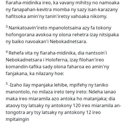
fiaraha-midinika ireo, ka vavany mihitsy no namoaka
ny fanapahan-kevitra momba ny sazy isan-karazany
hafitsoka amin'ny tanin'iretsy vahoaka nikomy.
3
Nankatoavin'ireto mpanolotsaina azy fa tokony
hofongorana avokoa ny olona rehetra izay nitsipaka
ny baiko navoakan'i Nebokadnetsara.
4
Rehefa vita ny fiaraha-midinika, dia nantsoin'i
Nebokadnetsara i Holoferna, izay filohan'ireo
komandin-tafika sady olona faharoa eo amin'ny
fanjakana, ka nilazany hoe:
5
-Izaho ilay mpanjaka lehibe, mpifehy ny taniko
manontolo, no milaza ireto teny ireto: Ndeha ianao
maka ireo miaramila azo antoka ho matanjaka; dia
ataovy tsy latsaky ny antokony 120 ireo miaramila an-
tongotra ary tsy latsaky ny antokony 12 ireo
mpitaingin