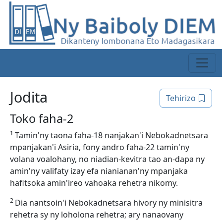
Jodita
Tehirizo
Toko faha-2
1
Tamin'ny taona faha-18 nanjakan'i Nebokadnetsara
mpanjakan'i Asiria, fony andro faha-22 tamin'ny
volana voalohany, no niadian-kevitra tao an-dapa ny
amin'ny valifaty izay efa nianianan'ny mpanjaka
hafitsoka amin'ireo vahoaka rehetra nikomy.
2
Dia nantsoin'i Nebokadnetsara hivory ny minisitra
rehetra sy ny loholona rehetra; ary nanaovany