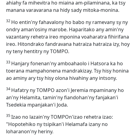
ahiahy fa mihevitra ho miaina am-pilaminana, ka tsy
manana varavarana na hidy sady mitoka-monina.
32
Ho entin'ny fahavalony ho babo ny ramevany sy ny
ondry aman'osiny marobe. Haparitako any amin'ny
vazantany rehetra ireo mponina voaharatra fihirifana
ireo. Hitondrako fandravana hatraiza hatraiza izy, hoy
ny teny hentitry ny TOMPO.
33
Hanjary fonenan'ny amboahaolo i Hatsora ka ho
toerana mampahonena mandrakizay. Tsy hisy honina
ao aminy ary tsy hisy olona hivahiny any intsony.
34
Hafatry ny TOMPO azon'i Jeremia mpaminany ho
an'ny Helamita, tamin'ny fiandohan'ny fanjakan'i
Tsedekia mpanjakan'i Joda.
35
Izao no lazain'ny TOMPOn'izao rehetra izao:
"Hopotehiko ny tsipikan'i Helamafa izany no
loharanon'ny heriny.