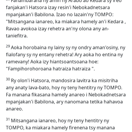
Fanambarana ny amin'ny Arabo ao Kedara sy ireo
fanjakan'i Hatsora izay resin'i Nebokadnetsara
mpanjakan'i Babilona. Izao no lazain'ny TOMPO:
"Mitsangana ianareo, ka miakara hamely an'i Kedara ,
Ravao avokoa izay rehetra an'ny olona any an-
taniefitra.
29
Aoka horobaina ny lainy sy ny ondry aman'osiny, ny
fialofany sy ny entany rehetra! Ary aoka ho entina ny
ramevany! Aoka izy hiantsoantsoana hoe:
"Fampihorohoroana hatraiza hatraiza ".
30
Ry olon'i Hatsora, mandosira lavitra ka misitriha
any anaty lava-bato, hoy ny teny hentitry ny TOMPO.
Fa manana fikasana hamely anareo i Nebokadnetsara
mpanjakan'i Babilona, ary nanomana tetika hahavoa
anareo.
31
Mitsangana ianareo, hoy ny teny hentitry ny
TOMPO, ka miakara hamely firenena tsy manana