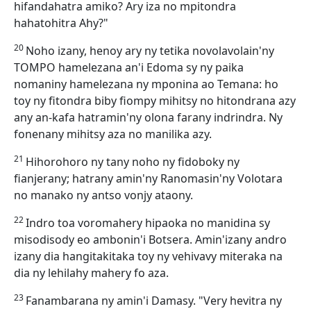
hifandahatra amiko? Ary iza no mpitondra
hahatohitra Ahy?"
20
Noho izany, henoy ary ny tetika novolavolain'ny
TOMPO hamelezana an'i Edoma sy ny paika
nomaniny hamelezana ny mponina ao Temana: ho
toy ny fitondra biby fiompy mihitsy no hitondrana azy
any an-kafa hatramin'ny olona farany indrindra. Ny
fonenany mihitsy aza no manilika azy.
21
Hihorohoro ny tany noho ny fidoboky ny
fianjerany; hatrany amin'ny Ranomasin'ny Volotara
no manako ny antso vonjy ataony.
22
Indro toa voromahery hipaoka no manidina sy
misodisody eo ambonin'i Botsera. Amin'izany andro
izany dia hangitakitaka toy ny vehivavy miteraka na
dia ny lehilahy mahery fo aza.
23
Fanambarana ny amin'i Damasy. "Very hevitra ny