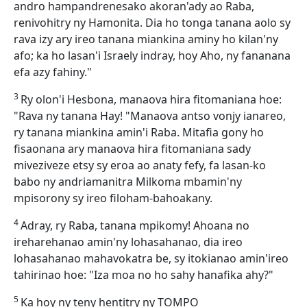
andro hampandrenesako akoran'ady ao Raba,
renivohitry ny Hamonita. Dia ho tonga tanana aolo sy
rava izy ary ireo tanana miankina aminy ho kilan'ny
afo; ka ho lasan'i Israely indray, hoy Aho, ny fananana
efa azy fahiny."
3
Ry olon'i Hesbona, manaova hira fitomaniana hoe:
"Rava ny tanana Hay! "Manaova antso vonjy ianareo,
ry tanana miankina amin'i Raba. Mitafia gony ho
fisaonana ary manaova hira fitomaniana sady
miveziveze etsy sy eroa ao anaty fefy, fa lasan-ko
babo ny andriamanitra Milkoma mbamin'ny
mpisorony sy ireo filoham-bahoakany.
4
Adray, ry Raba, tanana mpikomy! Ahoana no
ireharehanao amin'ny lohasahanao, dia ireo
lohasahanao mahavokatra be, sy itokianao amin'ireo
tahirinao hoe: "Iza moa no ho sahy hanafika ahy?"
5
Ka hoy ny teny hentitry ny TOMPO