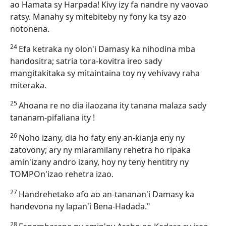
ao Hamata sy Harpada! Kivy izy fa nandre ny vaovao
ratsy. Manahy sy mitebiteby ny fony ka tsy azo
notonena.
24
Efa ketraka ny olon'i Damasy ka nihodina mba
handositra; satria tora-kovitra ireo sady
mangitakitaka sy mitaintaina toy ny vehivavy raha
miteraka.
25
Ahoana re no dia ilaozana ity tanana malaza sady
tananam-pifaliana ity !
26
Noho izany, dia ho faty eny an-kianja eny ny
zatovony; ary ny miaramilany rehetra ho ripaka
amin'izany andro izany, hoy ny teny hentitry ny
TOMPOn'izao rehetra izao.
27
Handrehetako afo ao an-tananan'i Damasy ka
handevona ny lapan'i Bena-Hadada."
28