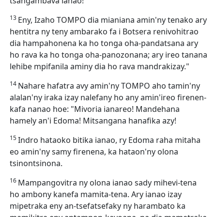
tsangambava ianao!
13
Eny, Izaho TOMPO dia mianiana amin'ny tenako ary
hentitra ny teny ambarako fa i Botsera renivohitrao
dia hampahonena ka ho tonga oha-pandatsana ary
ho rava ka ho tonga oha-panozonana; ary ireo tanana
lehibe mpifanila aminy dia ho rava mandrakizay."
14
Nahare hafatra avy amin'ny TOMPO aho tamin'ny
alalan'ny iraka izay nalefany ho any amin'ireo firenen-
kafa nanao hoe: "Mivoria ianareo! Mandehana
hamely an'i Edoma! Mitsangana hanafika azy!
15
Indro hataoko bitika ianao, ry Edoma raha mitaha
eo amin'ny samy firenena, ka hataon'ny olona
tsinontsinona.
16
Mampangovitra ny olona ianao sady mihevi-tena
ho ambony kanefa mamita-tena. Ary ianao izay
mipetraka eny an-tsefatsefaky ny harambato ka