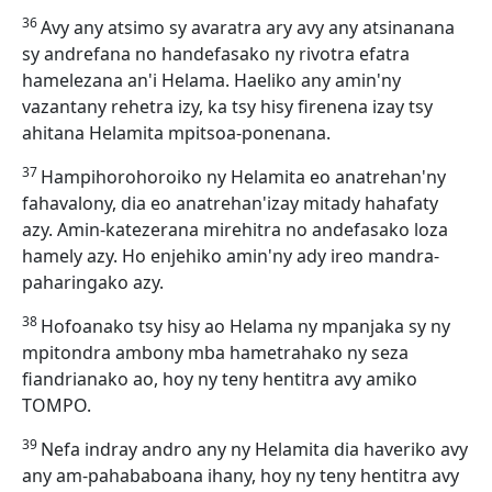
36
Avy any atsimo sy avaratra ary avy any atsinanana
sy andrefana no handefasako ny rivotra efatra
hamelezana an'i Helama. Haeliko any amin'ny
vazantany rehetra izy, ka tsy hisy firenena izay tsy
ahitana Helamita mpitsoa-ponenana.
37
Hampihorohoroiko ny Helamita eo anatrehan'ny
fahavalony, dia eo anatrehan'izay mitady hahafaty
azy. Amin-katezerana mirehitra no andefasako loza
hamely azy. Ho enjehiko amin'ny ady ireo mandra-
paharingako azy.
38
Hofoanako tsy hisy ao Helama ny mpanjaka sy ny
mpitondra ambony mba hametrahako ny seza
fiandrianako ao, hoy ny teny hentitra avy amiko
TOMPO.
39
Nefa indray andro any ny Helamita dia haveriko avy
any am-pahababoana ihany, hoy ny teny hentitra avy