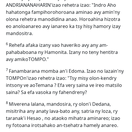
ANDRIANANAHARIN'izao rehetra izao: "Indro Aho
hahatonga fampihorohoroana aminao avy amin'ny
olona rehetra manodidina anao. Horoahina hizotra
eo anoloanareo avy ianareo ka tsy hisy hamory izay
mandositra.
6
Rehefa afaka izany vao haveriko avy any am-
pahababoana ny Hamonita. Izany no teny hentitra
avy amikoTOMPO."
7
Fanambarana momba an'i Edoma. Izao no lazain'ny
TOMPOn'izao rehetra izao: "Tsy misy olon-kendry
intsony ve aoTemana ? Efa very saina ve ireo matsilo
saina? Sa efa vasoka ny fahendreny?
8
Miverena lalana, mandosira, ry olon'i Dedana,
misitriha any anaty lava-bato any, satria ny loza, ry
taranak'i Hesao , no ataoko mihatra aminareo; izao
ny fotoana irotsahako an-tsehatra hamely anareo.