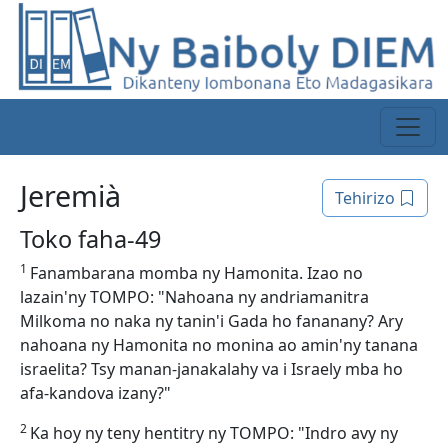
Jeremià
Tehirizo
Toko faha-49
1
Fanambarana momba ny Hamonita. Izao no
lazain'ny TOMPO: "Nahoana ny andriamanitra
Milkoma no naka ny tanin'i Gada ho fananany? Ary
nahoana ny Hamonita no monina ao amin'ny tanana
israelita? Tsy manan-janakalahy va i Israely mba ho
afa-kandova izany?"
2
Ka hoy ny teny hentitry ny TOMPO: "Indro avy ny