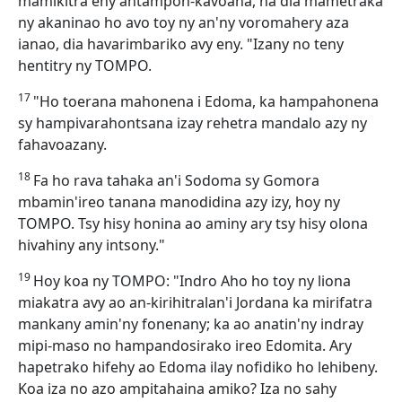
mamikitra eny antampon-kavoana, na dia mametraka
ny akaninao ho avo toy ny an'ny voromahery aza
ianao, dia havarimbariko avy eny. "Izany no teny
hentitry ny TOMPO.
17
"Ho toerana mahonena i Edoma, ka hampahonena
sy hampivarahontsana izay rehetra mandalo azy ny
fahavoazany.
18
Fa ho rava tahaka an'i Sodoma sy Gomora
mbamin'ireo tanana manodidina azy izy, hoy ny
TOMPO. Tsy hisy honina ao aminy ary tsy hisy olona
hivahiny any intsony."
19
Hoy koa ny TOMPO: "Indro Aho ho toy ny liona
miakatra avy ao an-kirihitralan'i Jordana ka mirifatra
mankany amin'ny fonenany; ka ao anatin'ny indray
mipi-maso no hampandosirako ireo Edomita. Ary
hapetrako hifehy ao Edoma ilay nofidiko ho lehibeny.
Koa iza no azo ampitahaina amiko? Iza no sahy