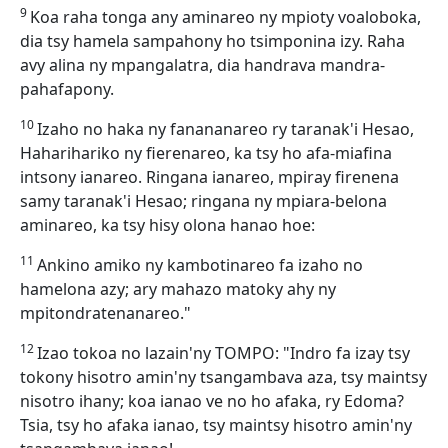
9
Koa raha tonga any aminareo ny mpioty voaloboka,
dia tsy hamela sampahony ho tsimponina izy. Raha
avy alina ny mpangalatra, dia handrava mandra-
pahafapony.
10
Izaho no haka ny fanananareo ry taranak'i Hesao,
Haharihariko ny fierenareo, ka tsy ho afa-miafina
intsony ianareo. Ringana ianareo, mpiray firenena
samy taranak'i Hesao; ringana ny mpiara-belona
aminareo, ka tsy hisy olona hanao hoe:
11
Ankino amiko ny kambotinareo fa izaho no
hamelona azy; ary mahazo matoky ahy ny
mpitondratenanareo."
12
Izao tokoa no lazain'ny TOMPO: "Indro fa izay tsy
tokony hisotro amin'ny tsangambava aza, tsy maintsy
nisotro ihany; koa ianao ve no ho afaka, ry Edoma?
Tsia, tsy ho afaka ianao, tsy maintsy hisotro amin'ny