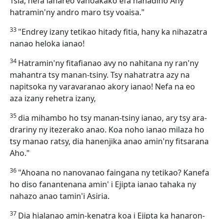
Tsia, nefa ianareo vahoakako efa nanadino Ahy
hatramin'ny andro maro tsy voaisa."
33
"Endrey izany tetikao hitady fitia, hany ka nihazatra
nanao heloka ianao!
34
Hatramin'ny fitafianao avy no nahitana ny ran'ny
mahantra tsy manan-tsiny. Tsy nahatratra azy na
napitsoka ny varavaranao akory ianao! Nefa na eo
aza izany rehetra izany,
35
dia mihambo ho tsy manan-tsiny ianao, ary tsy ara-
drariny ny itezerako anao. Koa noho ianao milaza ho
tsy manao ratsy, dia hanenjika anao amin'ny fitsarana
Aho."
36
"Ahoana no nanovanao faingana ny tetikao? Kanefa
ho diso fanantenana amin' i Ejipta ianao tahaka ny
nahazo anao tamin'i Asiria.
37
Dia hialanao amin-kenatra koa i Ejipta ka hanaron-