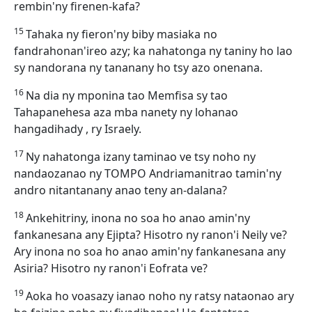
rembin'ny firenen-kafa?
15
Tahaka ny fieron'ny biby masiaka no
fandrahonan'ireo azy; ka nahatonga ny taniny ho lao
sy nandorana ny tananany ho tsy azo onenana.
16
Na dia ny mponina tao Memfisa sy tao
Tahapanehesa aza mba nanety ny lohanao
hangadihady , ry Israely.
17
Ny nahatonga izany taminao ve tsy noho ny
nandaozanao ny TOMPO Andriamanitrao tamin'ny
andro nitantanany anao teny an-dalana?
18
Ankehitriny, inona no soa ho anao amin'ny
fankanesana any Ejipta? Hisotro ny ranon'i Neily ve?
Ary inona no soa ho anao amin'ny fankanesana any
Asiria? Hisotro ny ranon'i Eofrata ve?
19
Aoka ho voasazy ianao noho ny ratsy nataonao ary