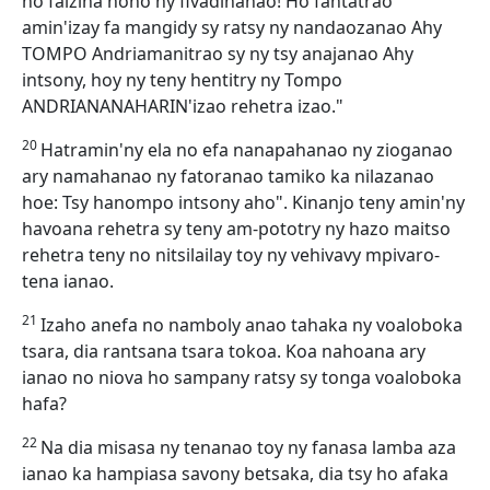
ho faizina noho ny fivadihanao! Ho fantatrao
amin'izay fa mangidy sy ratsy ny nandaozanao Ahy
TOMPO Andriamanitrao sy ny tsy anajanao Ahy
intsony, hoy ny teny hentitry ny Tompo
ANDRIANANAHARIN'izao rehetra izao."
20
Hatramin'ny ela no efa nanapahanao ny zioganao
ary namahanao ny fatoranao tamiko ka nilazanao
hoe: Tsy hanompo intsony aho". Kinanjo teny amin'ny
havoana rehetra sy teny am-pototry ny hazo maitso
rehetra teny no nitsilailay toy ny vehivavy mpivaro-
tena ianao.
21
Izaho anefa no namboly anao tahaka ny voaloboka
tsara, dia rantsana tsara tokoa. Koa nahoana ary
ianao no niova ho sampany ratsy sy tonga voaloboka
hafa?
22
Na dia misasa ny tenanao toy ny fanasa lamba aza
ianao ka hampiasa savony betsaka, dia tsy ho afaka