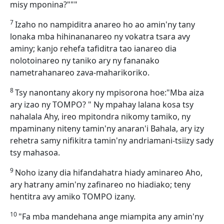
misy mponina?"""
7
Izaho no nampiditra anareo ho ao amin'ny tany
lonaka mba hihinananareo ny vokatra tsara avy
aminy; kanjo rehefa tafiditra tao ianareo dia
nolotoinareo ny taniko ary ny fananako
nametrahanareo zava-maharikoriko.
8
Tsy nanontany akory ny mpisorona hoe:"Mba aiza
ary izao ny TOMPO? " Ny mpahay lalana kosa tsy
nahalala Ahy, ireo mpitondra nikomy tamiko, ny
mpaminany niteny tamin'ny anaran'i Bahala, ary izy
rehetra samy nifikitra tamin'ny andriamani-tsiizy sady
tsy mahasoa.
9
Noho izany dia hifandahatra hiady aminareo Aho,
ary hatrany amin'ny zafinareo no hiadiako; teny
hentitra avy amiko TOMPO izany.
10
"Fa mba mandehana ange miampita any amin'ny