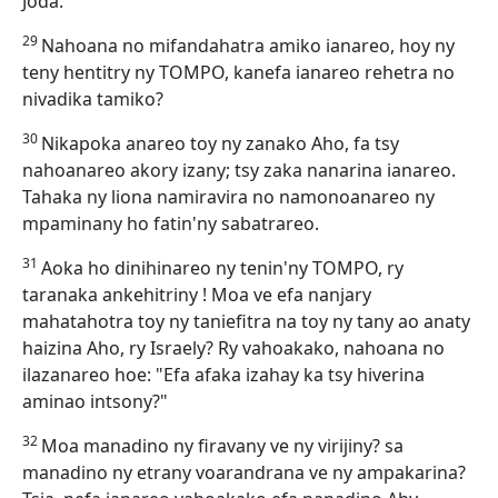
Joda.
29
Nahoana no mifandahatra amiko ianareo, hoy ny
teny hentitry ny TOMPO, kanefa ianareo rehetra no
nivadika tamiko?
30
Nikapoka anareo toy ny zanako Aho, fa tsy
nahoanareo akory izany; tsy zaka nanarina ianareo.
Tahaka ny liona namiravira no namonoanareo ny
mpaminany ho fatin'ny sabatrareo.
31
Aoka ho dinihinareo ny tenin'ny TOMPO, ry
taranaka ankehitriny ! Moa ve efa nanjary
mahatahotra toy ny taniefitra na toy ny tany ao anaty
haizina Aho, ry Israely? Ry vahoakako, nahoana no
ilazanareo hoe: "Efa afaka izahay ka tsy hiverina
aminao intsony?"
32
Moa manadino ny firavany ve ny virijiny? sa
manadino ny etrany voarandrana ve ny ampakarina?