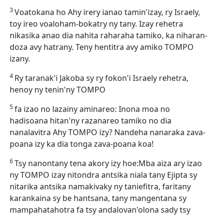
3
Voatokana ho Ahy irery ianao tamin'izay, ry Israely,
toy ireo voaloham-bokatry ny tany. Izay rehetra
nikasika anao dia nahita raharaha tamiko, ka niharan-
doza avy hatrany. Teny hentitra avy amiko TOMPO
izany.
4
Ry taranak'i Jakoba sy ry fokon'i Israely rehetra,
henoy ny tenin'ny TOMPO
5
fa izao no lazainy aminareo: Inona moa no
hadisoana hitan'ny razanareo tamiko no dia
nanalavitra Ahy TOMPO izy? Nandeha nanaraka zava-
poana izy ka dia tonga zava-poana koa!
6
Tsy nanontany tena akory izy hoe:Mba aiza ary izao
ny TOMPO izay nitondra antsika niala tany Ejipta sy
nitarika antsika namakivaky ny taniefitra, faritany
karankaina sy be hantsana, tany mangentana sy
mampahatahotra fa tsy andalovan'olona sady tsy