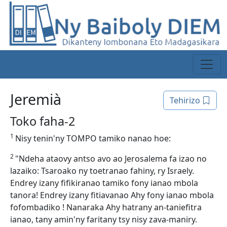
Jeremià
Tehirizo
Toko faha-2
1
Nisy tenin'ny TOMPO tamiko nanao hoe:
2
"Ndeha ataovy antso avo ao Jerosalema fa izao no
lazaiko: Tsaroako ny toetranao fahiny, ry Israely.
Endrey izany fifikiranao tamiko fony ianao mbola
tanora! Endrey izany fitiavanao Ahy fony ianao mbola
fofombadiko ! Nanaraka Ahy hatrany an-taniefitra
ianao, tany amin'ny faritany tsy nisy zava-maniry.