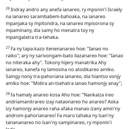
26
Indray andro any anefa ianareo, ry mponin'i Israely
na ianareo sarambabem-bahoaka, na ianareo
mpanjaka sy mpitondra, na ianareo mpisorona sy
mpaminany, dia samy ho menatra toy ny
mpangalatra tra-tehaka.
27
Fa ny tapa-kazo itenenanareo hoe: "Ianao no
raiko"; ary ny sarivongam-bato ilazanareo hoe: "Ianao
no niteraka ahy". Tokony hijery manatrika Ahy
ianareo, kanefa ny lamosina no atodikareo amiko.
Saingy nony tra-pahoriana ianareo, dia hiantso vonjy
amiko hoe: "Midira an-tsehatra ianao hamonjy anay";
28
fa hamaly anareo kosa Aho hoe: "Nankaiza ireo
andriamanitrareo izay nataonareo ho anareo? Aoka
izy hamonjy anareo raha afaka manao izany amin'ny
androm-pahorianareo! Fa maro tahaka ny isan'ny
tanananareo no isan'ny sampinareo, ry mponin'i