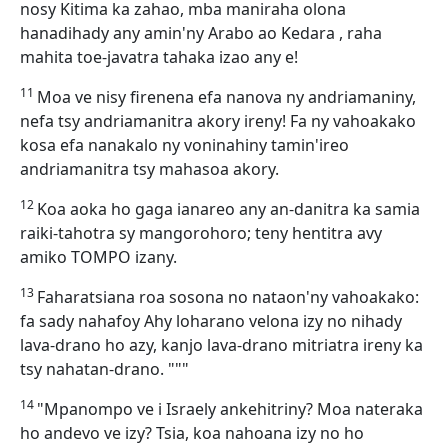
nosy Kitima ka zahao, mba maniraha olona
hanadihady any amin'ny Arabo ao Kedara , raha
mahita toe-javatra tahaka izao any e!
11
Moa ve nisy firenena efa nanova ny andriamaniny,
nefa tsy andriamanitra akory ireny! Fa ny vahoakako
kosa efa nanakalo ny voninahiny tamin'ireo
andriamanitra tsy mahasoa akory.
12
Koa aoka ho gaga ianareo any an-danitra ka samia
raiki-tahotra sy mangorohoro; teny hentitra avy
amiko TOMPO izany.
13
Faharatsiana roa sosona no nataon'ny vahoakako:
fa sady nahafoy Ahy loharano velona izy no nihady
lava-drano ho azy, kanjo lava-drano mitriatra ireny ka
tsy nahatan-drano. """
14
"Mpanompo ve i Israely ankehitriny? Moa nateraka
ho andevo ve izy? Tsia, koa nahoana izy no ho