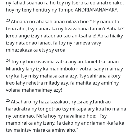
ny fahadisoanao fa ho toy ny tseroka eo anatrehako,
hoy ny teny hentitry ny Tompo ANDRIANANAHARY.
23
Ahoana no ahasahianao nilaza hoe:"Tsy nandoto
tena aho, tsy nanaraka ny fivavahana tamin'i Bahala?"
Jereo ange izay nataonao tao an-tsaha e! Aoka hiaiky
izay nataonao ianao, fa toy ny rameva vavy
mihazakazaka etsy sy eroa.
24
Toy ny borikivavidia zatra any an-taniefitra ianao:
Miandry lahy izy ka manimbolo rivotra, sady maimay
ery ka tsy misy mahasakana azy. Tsy sahirana akory
ireo lahy rehetra mitady azy, fa mahita azy amin'ny
volana mahamaimay azy!
25
Atsaharo ny hazakazakao , ry Israely,fandrao
haradratra ny tongotrao tsy mikapa ary koa ho maina
ny tendanao. Nefa hoy ny navalinao hoe: "Tsy
mampiraika ahy izany, fa tiako ny andriamani-kafa ka
tsy maintsy miaraka aminy aho."