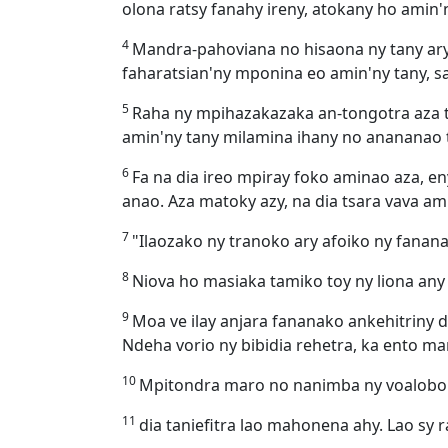
olona ratsy fanahy ireny, atokany ho amin
4
Mandra-pahoviana no hisaona ny tany ary
faharatsian'ny mponina eo amin'ny tany, sa
5
Raha ny mpihazakazaka an-tongotra aza t
amin'ny tany milamina ihany no anananao t
6
Fa na dia ireo mpiray foko aminao aza, e
anao. Aza matoky azy, na dia tsara vava ami
7
"Ilaozako ny tranoko ary afoiko ny fanana
8
Niova ho masiaka tamiko toy ny liona any 
9
Moa ve ilay anjara fananako ankehitriny 
Ndeha vorio ny bibidia rehetra, ka ento m
10
Mpitondra maro no nanimba ny voaloboko,
11
dia taniefitra lao mahonena ahy. Lao sy 