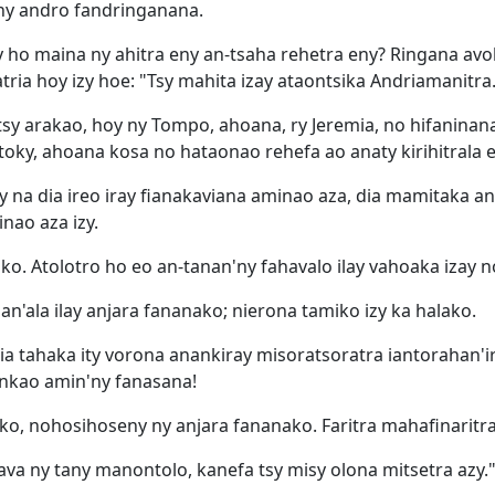
'ny andro fandringanana.
 ho maina ny ahitra eny an-tsaha rehetra eny? Ringana avo
tria hoy izy hoe: "Tsy mahita izay ataontsika Andriamanitra
sy arakao, hoy ny Tompo, ahoana, ry Jeremia, no hifaninan
oky, ahoana kosa no hataonao rehefa ao anaty kirihitrala 
ny na dia ireo iray fianakaviana aminao aza, dia mamitaka 
nao aza izy.
ko. Atolotro ho eo an-tanan'ny fahavalo ilay vahoaka izay n
an'ala ilay anjara fananako; nierona tamiko izy ka halako.
dia tahaka ity vorona anankiray misoratsoratra iantorahan
ankao amin'ny fanasana!
 nohosihoseny ny anjara fananako. Faritra mahafinaritra iz
rava ny tany manontolo, kanefa tsy misy olona mitsetra azy.