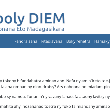
Fandraisana
Fitadiavana
Boky rehetra
Hamaky
 tokony hifandahatra aminao aho. Nefa ny amin'ireto toe-ja
lalana omban'ny olon-dratsy? Ary nahoana no miadam-pina
bo sy namoa. Tononin'ny vavany Ianao, fa ataony lavitry ny
mahita ahy; nozahanao toetra ny foko fa miandany aminao.