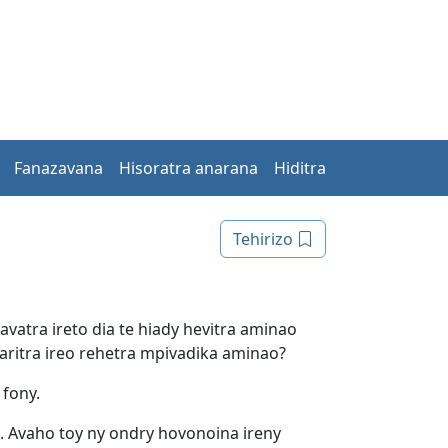
Fanazavana
Hisoratra anarana
Hiditra
Tehirizo
vatra ireto dia te hiady hevitra aminao
ritra ireo rehetra mpivadika aminao?
 fony.
 Avaho toy ny ondry hovonoina ireny