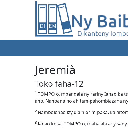
Jeremià
Toko faha-12
1
TOMPO o, mpandala ny rariny Ianao ka tsy
aho. Nahoana no ahitam-pahombiazana ny 
2
Nambolenao izy dia niorim-paka, ka nitom
3
Ianao kosa, TOMPO o, mahalala ahy sady 