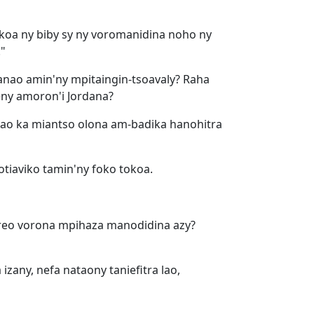
koa ny biby sy ny voromanidina noho ny
."
anao amin'ny mpitaingin-tsoavaly? Raha
eny amoron'i Jordana?
anao ka miantso olona am-badika hanohitra
otiaviko tamin'ny foko tokoa.
'ireo vorona mpihaza manodidina azy?
any, nefa nataony taniefitra lao,
"