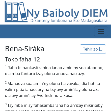
Bena-Siràka
Tehirizo
Toko faha-12
1
Raha te hankasitrahina ianao amin'ny soa ataonao,
dia mba fantaro izay olona anaovanao azy.
2
Manaova soa amin'ny olona tia vavaka, dia hahita
valim-pitia ianao, ary na tsy avy amin'ilay olona aza
dia avy amin'Ilay Avo Indrindra kosa.
3
Tsy mba misy fahasambarana ho an'izay mikiribiby