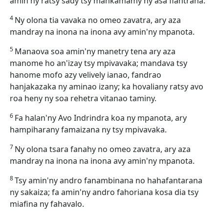
amin'ny ratsy sady tsy mankamamy ny asa fiantrana.
4
Ny olona tia vavaka no omeo zavatra, ary aza
mandray na inona na inona avy amin'ny mpanota.
5
Manaova soa amin'ny manetry tena ary aza
manome ho an'izay tsy mpivavaka; mandava tsy
hanome mofo azy velively ianao, fandrao
hanjakazaka ny aminao izany; ka hovaliany ratsy avo
roa heny ny soa rehetra vitanao taminy.
6
Fa halan'ny Avo Indrindra koa ny mpanota, ary
hampiharany famaizana ny tsy mpivavaka.
7
Ny olona tsara fanahy no omeo zavatra, ary aza
mandray na inona na inona avy amin'ny mpanota.
8
Tsy amin'ny andro fanambinana no hahafantarana
ny sakaiza; fa amin'ny andro fahoriana kosa dia tsy
miafina ny fahavalo.