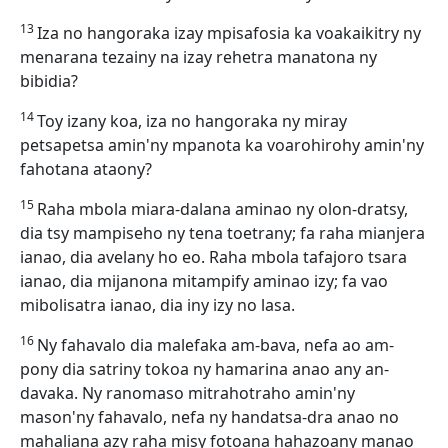
13
Iza no hangoraka izay mpisafosia ka voakaikitry ny
menarana tezainy na izay rehetra manatona ny
bibidia?
14
Toy izany koa, iza no hangoraka ny miray
petsapetsa amin'ny mpanota ka voarohirohy amin'ny
fahotana ataony?
15
Raha mbola miara-dalana aminao ny olon-dratsy,
dia tsy mampiseho ny tena toetrany; fa raha mianjera
ianao, dia avelany ho eo. Raha mbola tafajoro tsara
ianao, dia mijanona mitampify aminao izy; fa vao
mibolisatra ianao, dia iny izy no lasa.
16
Ny fahavalo dia malefaka am-bava, nefa ao am-
pony dia satriny tokoa ny hamarina anao any an-
davaka. Ny ranomaso mitrahotraho amin'ny
mason'ny fahavalo, nefa ny handatsa-dra anao no
mahaliana azy raha misy fotoana hahazoany manao