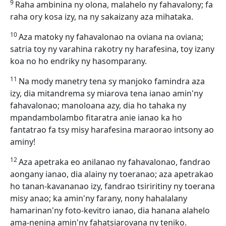
9
Raha ambinina ny olona, malahelo ny fahavalony; fa
raha ory kosa izy, na ny sakaizany aza mihataka.
10
Aza matoky ny fahavalonao na oviana na oviana;
satria toy ny varahina rakotry ny harafesina, toy izany
koa no ho endriky ny hasomparany.
11
Na mody manetry tena sy manjoko famindra aza
izy, dia mitandrema sy miarova tena ianao amin'ny
fahavalonao; manoloana azy, dia ho tahaka ny
mpandambolambo fitaratra anie ianao ka ho
fantatrao fa tsy misy harafesina maraorao intsony ao
aminy!
12
Aza apetraka eo anilanao ny fahavalonao, fandrao
aongany ianao, dia alainy ny toeranao; aza apetrakao
ho tanan-kavananao izy, fandrao tsiriritiny ny toerana
misy anao; ka amin'ny farany, nony hahalalany
hamarinan'ny foto-kevitro ianao, dia hanana alahelo
ama-nenina amin'ny fahatsiarovana ny teniko.