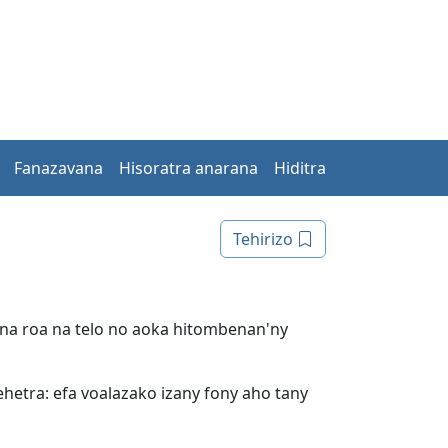
Fanazavana
Hisoratra anarana
Hiditra
Tehirizo
ona roa na telo no aoka hitombenan'ny
ehetra: efa voalazako izany fony aho tany