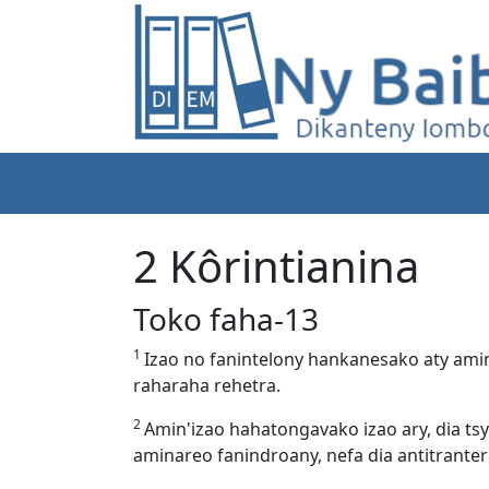
2 Kôrintianina
Toko faha-13
1
Izao no fanintelony hankanesako aty ami
raharaha rehetra.
2
Amin'izao hahatongavako izao ary, dia tsy
aminareo fanindroany, nefa dia antitranter