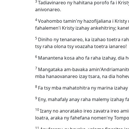
3
Tadiavinareo ny hahitana porofo fa i Kris
anivonareo.
4
Voahombo tamin'ny hazofijaliana i Krist
fahalemen'i Kristy izahay ankehitriny; kan
5
Diniho ny tenanareo, ka izahao toetra raha
tsy raha olona tsy voazaha toetra ianareo!
6
Manantena kosa aho fa raha izahay, dia h
7
Mangataka am-bavaka amin'Andriamanitra 
mba hanaovanareo izay tsara, na dia hohev
8
Fa tsy mba mahatohitra ny marina izahay
9
Eny, mahafaly anay raha malemy izahay f
10
Izany no anoratako ireo zavatra ireo am
loatra, araka ny fahefana nomen'ny Tompo
11