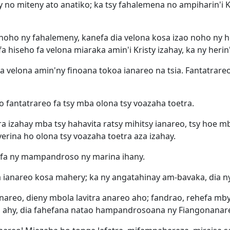
ty no miteny ato anatiko; ka tsy fahalemena no ampiharin'i 
y noho ny fahalemeny, kanefa dia velona kosa izao noho ny
efa hiseho fa velona miaraka amin'i Kristy izahay, ka ny he
 velona amin'ny finoana tokoa ianareo na tsia. Fantatrareo t
o fantatrareo fa tsy mba olona tsy voazaha toetra.
izahay mba tsy hahavita ratsy mihitsy ianareo, tsy hoe mb
erina ho olona tsy voazaha toetra aza izahay.
 fa ny mampandroso ny marina ihany.
a ianareo kosa mahery; ka ny angatahinay am-bavaka, dia n
inareo, dieny mbola lavitra anareo aho; fandrao, rehefa m
 ahy, dia fahefana natao hampandrosoana ny Fiangonanare