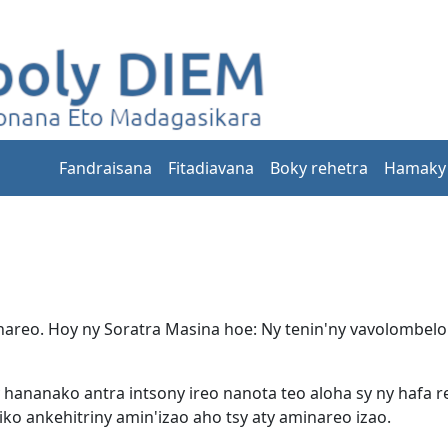
Fandraisana
Fitadiavana
Boky rehetra
Hamaky
nareo. Hoy ny Soratra Masina hoe: Ny tenin'ny vavolombel
 hananako antra intsony ireo nanota teo aloha sy ny hafa r
iko ankehitriny amin'izao aho tsy aty aminareo izao.