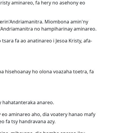
Kristy aminareo, fa hery no asehony eo
 herin'Andriamanitra. Miombona amin'ny
rin'Andriamanitra no hampiharinay aminareo.
sara fa ao anatinareo i Jesoa Kristy, afa-
a hisehoanay ho olona voazaha toetra, fa
y hahatanteraka anareo.
by eo aminareo aho, dia voatery hanao mafy
o fa tsy handravana azy.