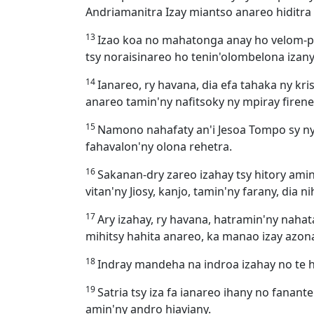
Andriamanitra Izay miantso anareo hiditra
13
Izao koa no mahatonga anay ho velom-pis
tsy noraisinareo ho tenin'olombelona izany,
14
Ianareo, ry havana, dia efa tahaka ny kri
anareo tamin'ny nafitsoky ny mpiray firene
15
Namono nahafaty an'i Jesoa Tompo sy ny 
fahavalon'ny olona rehetra.
16
Sakanan-dry zareo izahay tsy hitory ami
vitan'ny Jiosy, kanjo, tamin'ny farany, dia 
17
Ary izahay, ry havana, hatramin'ny nahata
mihitsy hahita anareo, ka manao izay azon
18
Indray mandeha na indroa izahay no te hi
19
Satria tsy iza fa ianareo ihany no fana
amin'ny andro hiaviany.