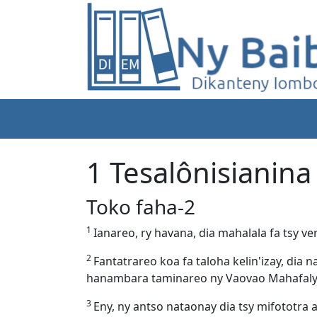
1 Tesalônisianina
Toko faha-2
1
Ianareo, ry havana, dia mahalala fa tsy ve
2
Fantatrareo koa fa taloha kelin'izay, dia
hanambara taminareo ny Vaovao Mahafaly a
3
Eny, ny antso nataonay dia tsy mifototra 