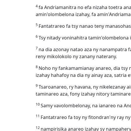
4
fa Andriamanitra no efa nizaha toetra ana
amin'olombelona izahay, fa amin'Andriaman
5
Fantatrareo fa tsy nanao teny manasohaso
6
Tsy nitady voninahitra tamin'olombelona 
7
na dia azonay natao aza ny nanampatra fa
reny mikolokolo ny zanany naterany.
8
Noho ny fankamamianay anareo, dia tsy n
izahay hahafoy na dia ny ainay aza, satria 
9
Tsaroanareo, ry havana, ny nikelezanay a
taminareo aza, fony izahay nitory taminar
10
Samy vavolombelonay, na ianareo na And
11
Fantatrareo fa toy ny fitondran'ny ray n
12
nampirisika anareo izahay sy nampahery