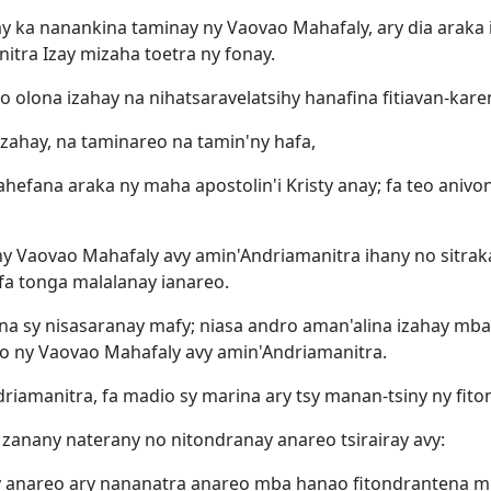
y ka nanankina taminay ny Vaovao Mahafaly, ary dia araka i
itra Izay mizaha toetra ny fonay.
 olona izahay na nihatsaravelatsihy hanafina fitiavan-kar
izahay, na taminareo na tamin'ny hafa,
hefana araka ny maha apostolin'i Kristy anay; fa teo anivo
y Vaovao Mahafaly avy amin'Andriamanitra ihany no sitrak
efa tonga malalanay ianareo.
ina sy nisasaranay mafy; niasa andro aman'alina izahay mba 
eo ny Vaovao Mahafaly avy amin'Andriamanitra.
riamanitra, fa madio sy marina ary tsy manan-tsiny ny fi
y zanany naterany no nitondranay anareo tsirairay avy:
 anareo ary nananatra anareo mba hanao fitondrantena men