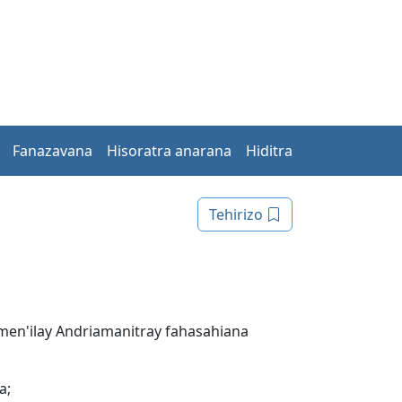
Fanazavana
Hisoratra anarana
Hiditra
Tehirizo
nomen'ilay Andriamanitray fahasahiana
a;