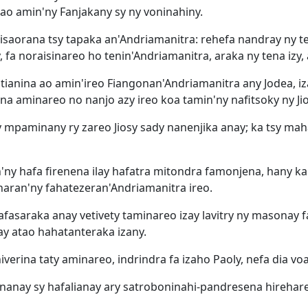
 ao amin'ny Fanjakany sy ny voninahiny.
aorana tsy tapaka an'Andriamanitra: rehefa nandray ny te
 fa noraisinareo ho tenin'Andriamanitra, araka ny tena izy,
stianina ao amin'ireo Fiangonan'Andriamanitra any Jodea, iza
na aminareo no nanjo azy ireo koa tamin'ny nafitsoky ny Jio
mpaminany ry zareo Jiosy sady nanenjika anay; ka tsy mah
n'ny hafa firenena ilay hafatra mitondra famonjena, hany k
niharan'ny fahatezeran'Andriamanitra ireo.
fasaraka anay vetivety taminareo izay lavitry ny masonay fa
ay atao hahatanteraka izany.
verina taty aminareo, indrindra fa izaho Paoly, nefa dia vo
ntenanay sy hafalianay ary satroboninahi-pandresena hireha