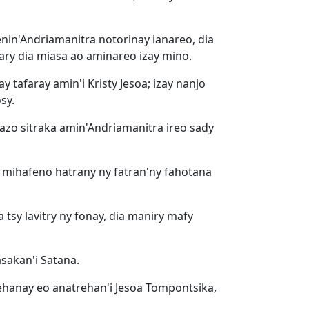
nin'Andriamanitra notorinay ianareo, dia
 ary dia miasa ao aminareo izay mino.
y tafaray amin'i Kristy Jesoa; izay nanjo
sy.
azo sitraka amin'Andriamanitra ireo sady
a mihafeno hatrany ny fatran'ny fahotana
 tsy lavitry ny fonay, dia maniry mafy
asakan'i Satana.
rehanay eo anatrehan'i Jesoa Tompontsika,