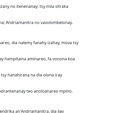
zany no itenenanay: tsy mila sitraka
ena; Andriamanitra no vavolombelonay.
nareo, dia nalemy fanahy izahay, mova tsy
ay hampitaina aminareo, fa vonona koa
tsy hanahirana na dia olona iray
tondrantenanay teo anoloanareo mpino.
drika an'Andriamanitra, dia ilay