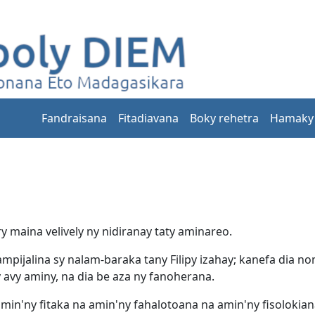
Fandraisana
Fitadiavana
Boky rehetra
Hamaky
ry maina velively ny nidiranay taty aminareo.
 nampijalina sy nalam-baraka tany Filipy izahay; kanefa dia 
vy aminy, na dia be aza ny fanoherana.
amin'ny fitaka na amin'ny fahalotoana na amin'ny fisolokian